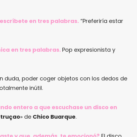
 descríbete en tres palabras.
“Preferiría estar
ica en tres palabras.
Pop expresionista y
in duda, poder coger objetos con los dedos de
otalmente inútil.
mundo entero a que escuchase un disco en
truçao
» de
Chico Buarque
.
raste y que, además, te emocionó?
El disco