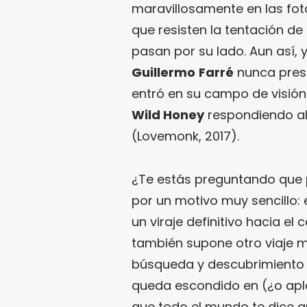
maravillosamente en las fo
que resisten la tentación de
pasan por su lado. Aun así,
Guillermo
Farré
nunca prest
entró en su campo de visión 
Wild Honey
respondiendo al
(Lovemonk, 2017).
¿Te estás preguntando que p
por un motivo muy sencillo:
un viraje definitivo hacia el
también supone otro viaje m
búsqueda y descubrimiento 
queda escondido en (¿o apla
que todo el mundo te dice qu