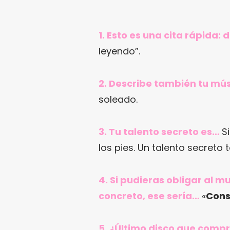
1. Esto es una cita rápida:
leyendo”.
2. Describe también tu mús
soleado.
3. Tu talento secreto es…
S
los pies. Un talento secreto t
4. Si pudieras obligar al 
concreto, ese sería…
«
Cons
5. ¿Último disco que comp