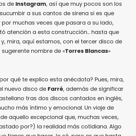
tos de
Instagram
, así que muy pocos son los
 sucumbir a sus cantos de sirena si es que
 y por muchas veces que pasara a su lado,
ó atención a esta construcción… hasta que
y, mira, aquí estamos, con el tercer disco de
 sugerente nombre de «
Torres Blancas
»
or qué te explico esta anécdota? Pues, mira,
 el nuevo disco de
Farré
, además de significar
 castellano tras dos discos cantados en inglés,
ucho más íntimo y emocional. Un viaje de
de aquello excepcional que, muchas veces,
stado por?) la realidad más cotidiana. Algo
e tienes que hacer, lo sé, pero es que hasta