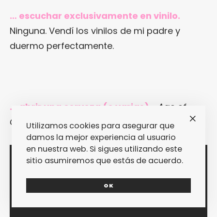
… escuchar exclusivamente en vinilo.
Ninguna. Vendí los vinilos de mi padre y
duermo perfectamente.
… abrir una cerveza (o varias).
«
Age of
Consent
«, de
New Order
.
Utilizamos cookies para asegurar que
damos la mejor experiencia al usuario
en nuestra web. Si sigues utilizando este
sitio asumiremos que estás de acuerdo.
OK