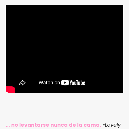
… no levantarse nunca de la cama.
«
Lovely