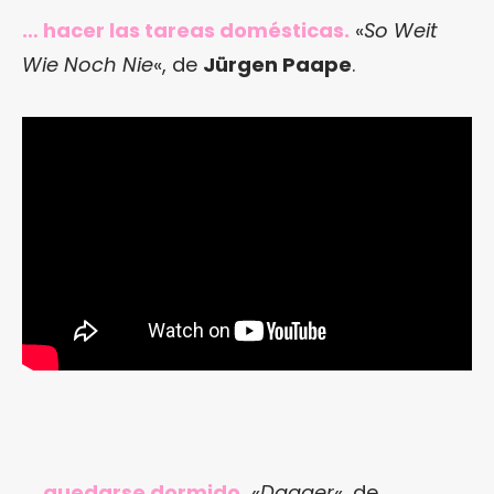
… hacer las tareas domésticas.
«
So Weit
Wie Noch Nie
«, de
Jürgen Paape
.
… quedarse dormido.
«
Dagger
«, de