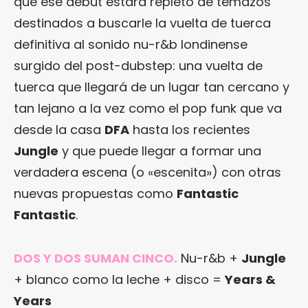
que ese debut estará repleto de temazos
destinados a buscarle la vuelta de tuerca
definitiva al sonido nu-r&b londinense
surgido del post-dubstep: una vuelta de
tuerca que llegará de un lugar tan cercano y
tan lejano a la vez como el pop funk que va
desde la casa
DFA
hasta los recientes
Jungle
y que puede llegar a formar una
verdadera escena (o «escenita») con otras
nuevas propuestas como
Fantastic
Fantastic
.
DOS Y DOS SUMAN CINCO.
Nu-r&b +
Jungle
+ blanco como la leche + disco =
Years &
Years