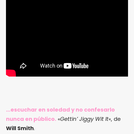
…escuchar en soledad y no confesarlo
nunca en público.
«
Gettin’ Jiggy Wit It
«, de
Will Smith
.