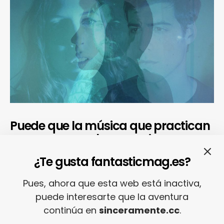
Puede que la música que practican
ROLE parezca obscurantista… Pero
las canciones que escucha Alex.O
¿Te gusta fantasticmag.es?
cuando está «Home (alone)» son
coloridas y variadas.
Pues, ahora que esta web está inactiva,
puede interesarte que la aventura
continúa en
sinceramente.cc
.