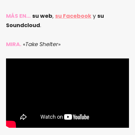
MÁS EN…
su web
,
su Facebook
y
su
Soundcloud
.
MIRA.
«
Take Shelter
»