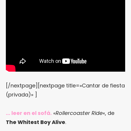
[/nextpage][nextpage title=»Cantar de fiesta
(privada)» ]
… leer en el sofá.
«
Rollercoaster Ride
«, de
The Whitest Boy Alive
.