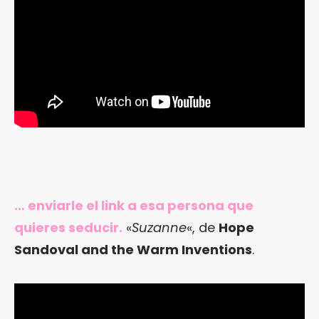
… enviarle el link a esa persona que
quieres seducir.
«
Suzanne
«, de
Hope
Sandoval and the Warm Inventions
.