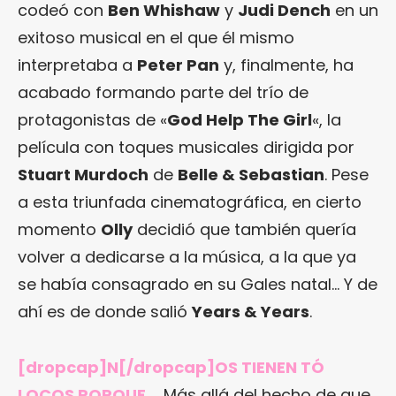
codeó con
Ben Whishaw
y
Judi Dench
en un
exitoso musical en el que él mismo
interpretaba a
Peter Pan
y, finalmente, ha
acabado formando parte del trío de
protagonistas de «
God Help The Girl
«, la
película con toques musicales dirigida por
Stuart Murdoch
de
Belle & Sebastian
. Pese
a esta triunfada cinematográfica, en cierto
momento
Olly
decidió que también quería
volver a dedicarse a la música, a la que ya
se había consagrado en su Gales natal… Y de
ahí es de donde salió
Years & Years
.
[dropcap]N[/dropcap]OS TIENEN TÓ
LOCOS PORQUE…
Más allá del hecho de que