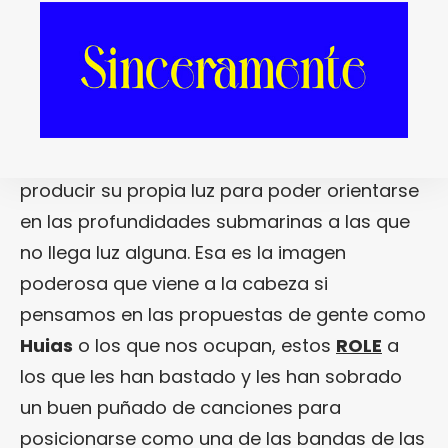
[dropcap]L[/dropcap]levamos un tiempo
advirtiéndolo: el pop de nuestro país está a
punto de entrar en una época oscura. ¿La
era de Acuario?
Bullshit
. Más bien la Era de
los Peces del Abismo que más bien han de
producir su propia luz para poder orientarse
en las profundidades submarinas a las que
no llega luz alguna. Esa es la imagen
poderosa que viene a la cabeza si
pensamos en las propuestas de gente como
Huias
o los que nos ocupan, estos
ROLE
a
los que les han bastado y les han sobrado
un buen puñado de canciones para
posicionarse como una de las bandas de las