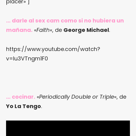
placer» ]
… darle al sex cam como si no hubiera un
mañana.
«
Faith
«, de
George Michael
.
https://www.youtube.com/watch?
v=lu3VTngm1F0
… cocinar.
«
Periodically Double or Triple
«, de
Yo La Tengo
.