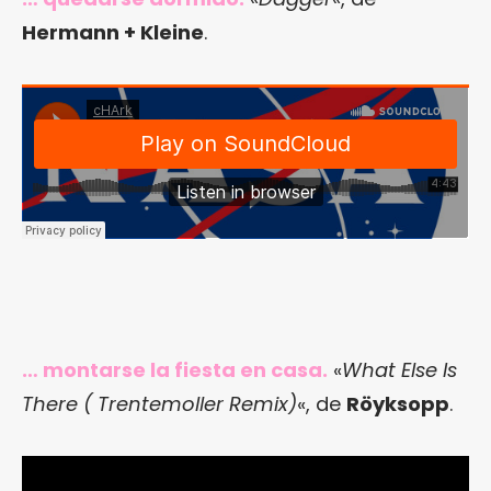
Hermann + Kleine
.
… montarse la fiesta en casa.
«
What Else Is
There ( Trentemoller Remix)
«, de
Röyksopp
.