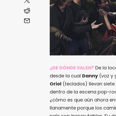
¿DE DÓNDE SALEN?
De la loc
desde la cual
Danny
(voz y 
Oriol
(teclados) llevan siet
dentro de la escena pop-roc
¿cómo es que aún ahora enf
llanamente porque los camin
país son inescrutables. Su de