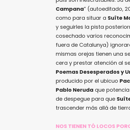
Campana
” (autoeditado, 2
como para situar a
Suîte 
y seguirles la pista posteri
cosechado varios reconocim
fuera de Catalunya) ignora
mismas orejas tienen una s
cera y prestar atención al s
Poemas Desesperados y U
producido por el ubicuo
Pac
Pablo Neruda
que potencia 
de despegue para que
Suît
trascender más allá de tierr
NOS TIENEN TÓ LOCOS PO