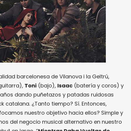
alidad barcelonesa de Vilanova i la Geltrú,
guitarra),
Toni
(bajo),
Isaac
(batería y coros) y
e años dando puñetazos y patadas ruidosas
k catalana. ¿Tanto tiempo? Sí. Entonces,
ocamos nuestro objetivo hacia ellos? Simple y
os del negocio musical alternativo en nuestro
but en largo, “
Mientras Daba Vueltas de