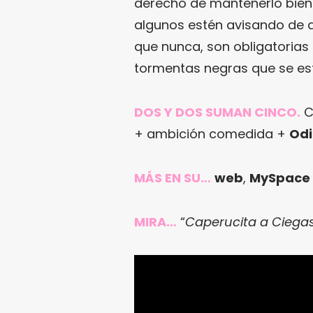
derecho de mantenerlo bien 
algunos estén avisando de 
que nunca, son obligatorias 
tormentas negras que se e
DOS Y DOS SUMAN CINCO.
C
+ ambición comedida +
Odi
MÁS EN SU…
web
,
MySpace
MIRA…
“
Caperucita a Ciega