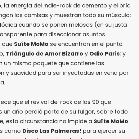
, la energía del indie-rock de cemento y el brío
ngan las camisas y muestran todo su músculo;
elódica cuando se ponen melosos (en su justa
ransparente para diseccionar asuntos
, que
Suîte MoMo
se encuentran en el punto
lo,
Triángulo de Amor Bizarro
y
Odio París
; y
n un mismo paquete que contiene las
ón y suavidad para ser inyectadas en vena por
a.
ece que el revival del rock de los 90 que
n año perdió parte de su fulgor, sobre todo
e, esta circunstancia no impide a
Suîte MoMo
ras como
Disco Las Palmeras!
para ejercer su