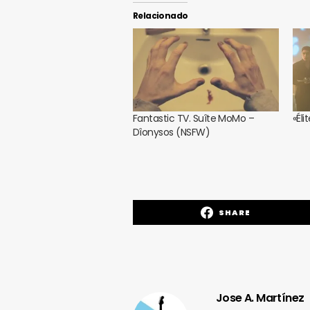
Relacionado
Fantastic TV. Suîte MoMo –
«Éli
Dîonysos (NSFW)
SHARE
Jose A. Martínez