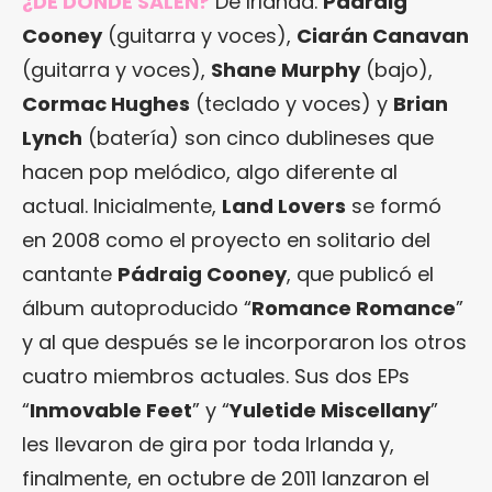
¿DE DÓNDE SALEN?
De Irlanda.
Pádraig
Cooney
(guitarra y voces),
Ciarán Canavan
(guitarra y voces),
Shane Murphy
(bajo),
Cormac Hughes
(teclado y voces) y
Brian
Lynch
(batería) son cinco dublineses que
hacen pop melódico, algo diferente al
actual. Inicialmente,
Land Lovers
se formó
en 2008 como el proyecto en solitario del
cantante
Pádraig Cooney
, que publicó el
álbum autoproducido “
Romance Romance
”
y al que después se le incorporaron los otros
cuatro miembros actuales. Sus dos EPs
“
Inmovable Feet
” y “
Yuletide Miscellany
”
les llevaron de gira por toda Irlanda y,
finalmente, en octubre de 2011 lanzaron el