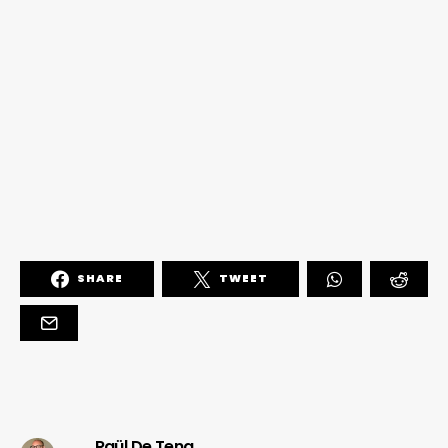
SHARE
TWEET
Raül De Tena