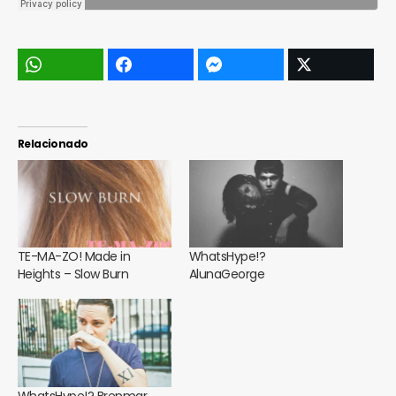
Relacionado
TE-MA-ZO! Made in
WhatsHype!?
Heights – Slow Burn
AlunaGeorge
WhatsHype!? Brenmar