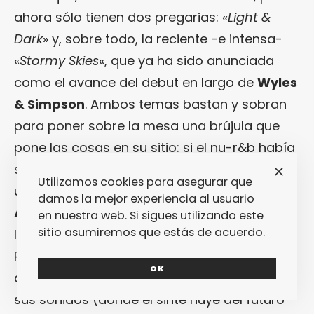
ahora sólo tienen dos pregarias: «
Light &
Dark
» y, sobre todo, la reciente -e intensa-
«
Stormy Skies
«, que ya ha sido anunciada
como el avance del debut en largo de
Wyles
& Simpson
. Ambos temas bastan y sobran
para poner sobre la mesa una brújula que
pone las cosas en su sitio: si el nu-r&b había
sido hasta ahora cosa de acercar el soul a
Utilizamos cookies para asegurar que
una sensibilidad blanca como la leche,
damos la mejor experiencia al usuario
Abigail Wyles
y
Holly Simpson
se remiten a
en nuestra web. Si sigues utilizando este
sitio asumiremos que estás de acuerdo.
las raíces más negras del género original.
Pese a ser ellas también dos blanquitas de
OK
aspecto elegante y labios bien rojos, tanto
sus sonidos (donde el sinte huye del futuro