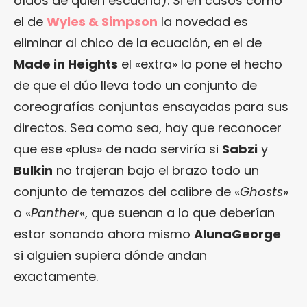
oídos de quien escucha). Si en casos como
el de
Wyles & Simpson
la novedad es
eliminar al chico de la ecuación, en el de
Made in Heights
el «extra» lo pone el hecho
de que el dúo lleva todo un conjunto de
coreografías conjuntas ensayadas para sus
directos. Sea como sea, hay que reconocer
que ese «plus» de nada serviría si
Sabzi
y
Bulkin
no trajeran bajo el brazo todo un
conjunto de temazos del calibre de «
Ghosts
»
o «
Panther
«, que suenan a lo que deberían
estar sonando ahora mismo
AlunaGeorge
si alguien supiera dónde andan
exactamente.