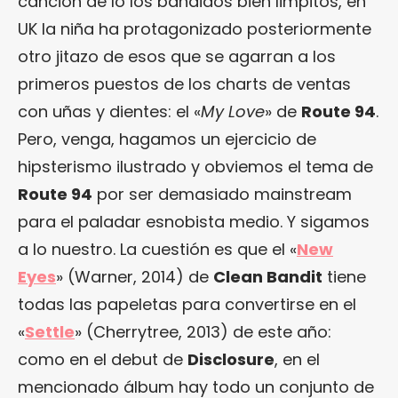
canción de lo los bandidos bien limpitos, en
UK la niña ha protagonizado posteriormente
otro jitazo de esos que se agarran a los
primeros puestos de los charts de ventas
con uñas y dientes: el «
My Love
» de
Route 94
.
Pero, venga, hagamos un ejercicio de
hipsterismo ilustrado y obviemos el tema de
Route 94
por ser demasiado mainstream
para el paladar esnobista medio. Y sigamos
a lo nuestro. La cuestión es que el «
New
Eyes
» (Warner, 2014) de
Clean Bandit
tiene
todas las papeletas para convertirse en el
«
Settle
» (Cherrytree, 2013) de este año:
como en el debut de
Disclosure
, en el
mencionado álbum hay todo un conjunto de