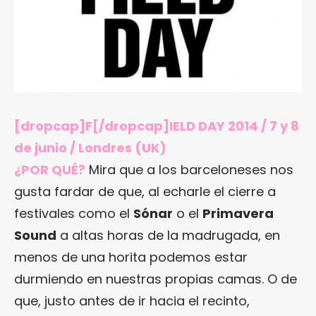
[dropcap]F[/dropcap]IELD DAY 2014 / 7 y 8
de junio / Londres (UK)
¿POR QUÉ?
Mira que a los barceloneses nos
gusta fardar de que, al echarle el cierre a
festivales como el
Sónar
o el
Primavera
Sound
a altas horas de la madrugada, en
menos de una horita podemos estar
durmiendo en nuestras propias camas. O de
que, justo antes de ir hacia el recinto,