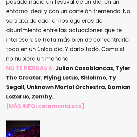
pasado nacía un festival de un día, en un
entorno ideal y con un cartelón tremendo. No
se trata de caer en los agujeros de
aburrimiento entre las actuaciones que te
interesan: se trata más bien de concentrarlo
todo en un único día. Y darlo todo. Como si
no hubiera un mañana.
NO TE PIERDAS A:
Julian Casablancas
,
Tyler
The Creator
,
Flying Lotus
,
Shlohmo
,
Ty
Segall
,
Unknown Mortal Orchestra
,
Damian
Lazarus
,
Zomby
…
[MÁS INFO:
ceremonia.xxx
]