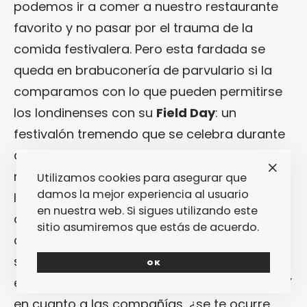
podemos ir a comer a nuestro restaurante
favorito y no pasar por el trauma de la
comida festivalera. Pero esta fardada se
queda en brabuconería de parvulario si la
comparamos con lo que pueden permitirse
los londinenses con su
Field Day
: un
festivalón tremendo que se celebra durante
dos días en un lugar tan céntrico como los
mismísimos Victoria Gardens. Una puñetera
Utilizamos cookies para asegurar que
damos la mejor experiencia al usuario
locura: el buen tiempo ya ha llegado a la
en nuestra web. Si sigues utilizando este
capital inglesa, el musicón lo aporta un
sitio asumiremos que estás de acuerdo.
cartel que muestra un morro finísimo (en
serio: lo tiene absolutamente todo haciendo
OK
el mínimo de concesiones al
mainstream
)… Y
en cuanto a las compañías, ¿se te ocurre