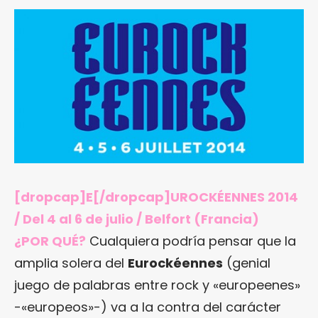
[dropcap]E[/dropcap]UROCKÉENNES 2014
/ Del 4 al 6 de julio / Belfort (Francia)
¿POR QUÉ?
Cualquiera podría pensar que la
amplia solera del
Eurockéennes
(genial
juego de palabras entre rock y «europeenes»
-«europeos»-) va a la contra del carácter