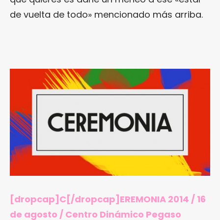
de vuelta de todo» mencionado más arriba.
[dropcap]C[/dropcap]EREMONIA 2014 / 16
de agosto / Centro Dinámico Pegaso