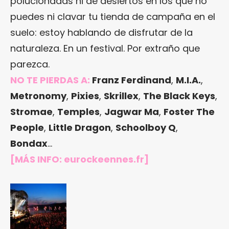
polucionadas ni de desiertos en los que no
puedes ni clavar tu tienda de campaña en el
suelo: estoy hablando de disfrutar de la
naturaleza. En un festival. Por extraño que
parezca.
NO TE PIERDAS A:
Franz Ferdinand
,
M.I.A.
,
Metronomy
,
Pixies
,
Skrillex
,
The Black Keys
,
Stromae
,
Temples
,
Jagwar Ma
,
Foster The
People
,
Little Dragon
,
Schoolboy Q
,
Bondax
…
[MÁS INFO:
eurockeennes.fr
]