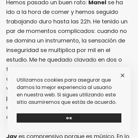
Hemos pasado un buen rato:
Manel
se ha
ido a la hora de comer y hemos seguido
trabajando duro hasta las 22h. He tenido un
par de momentos complicados: cuando no
se domina un instrumento, la sensación de
inseguridad se multiplica por mil en el
estudio. Me he quedado clavado en dos o
tres cambios de ritmo y he necesitado una
dosis extra de cariño por parte del resto. A
Utilizamos cookies para asegurar que
damos la mejor experiencia al usuario
veces no es suficiente con querer hacerlo
en nuestra web. Si sigues utilizando este
perfecto: simplemente hay que hacerlo,
sitio asumiremos que estás de acuerdo.
especialmente cuando se está grabando un
disco.
OK
Jay
es comprensivo porque es músico. En lo