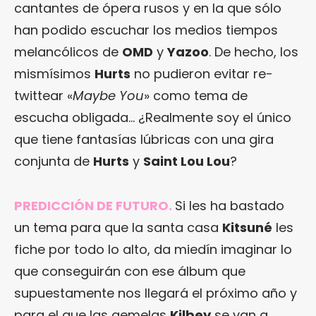
cantantes de ópera rusos y en la que sólo
han podido escuchar los medios tiempos
melancólicos de
OMD
y
Yazoo
. De hecho, los
mismísimos
Hurts
no pudieron evitar re-
twittear «
Maybe You
» como tema de
escucha obligada… ¿Realmente soy el único
que tiene fantasías lúbricas con una gira
conjunta de
Hurts
y
Saint Lou Lou
?
PREDICCIÓN DE FUTURO.
Si les ha bastado
un tema para que la santa casa
Kitsuné
les
fiche por todo lo alto, da miedín imaginar lo
que conseguirán con ese álbum que
supuestamente nos llegará el próximo año y
para el que las gemelas
Kilbey
se van a