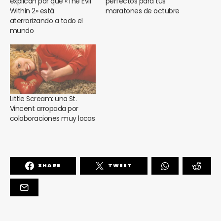
explican por qué «The Evil
perfectos para tus
Within 2» está
maratones de octubre
aterrorizando a todo el
mundo
Little Scream: una St.
Vincent arropada por
colaboraciones muy locas
SHARE
TWEET