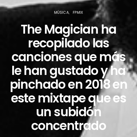
MÚSICA
FPMIX
The Magician ha
recopilado las
canciones que más
le han gustado y ha
pinchado en 2018 en
este mixtape que es
un subidón
concentrado