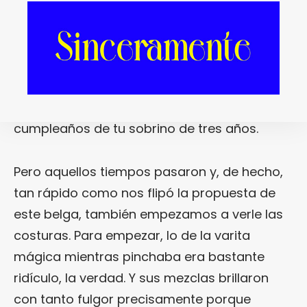
y festivales a bailar como si no hubiera un
mañana, que no nos perdíamos ni una de
sus
Magictapes
y que, en definitiva, hasta
nos hacía gracia que saliera al escenario a
pinchar vestido como un mago que se
acababa de escapar de la fiesta de
cumpleaños de tu sobrino de tres años.
Pero aquellos tiempos pasaron y, de hecho,
tan rápido como nos flipó la propuesta de
este belga, también empezamos a verle las
costuras. Para empezar, lo de la varita
mágica mientras pinchaba era bastante
ridículo, la verdad. Y sus mezclas brillaron
con tanto fulgor precisamente porque