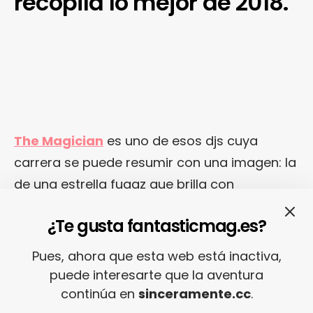
recopila lo mejor de 2018.
The Magician
es uno de esos djs cuya
carrera se puede resumir con una imagen: la
de una estrella fugaz que brilla con
intensidad furiosa durante unos instantes… Y
¿Te gusta fantasticmag.es?
luego se apaga con la misma velocidad.
Reconozcámoslo: hubo un tiempo en el que
Pues, ahora que esta web está inactiva,
todos perdíamos el culo por
Stephen
puede interesarte que la aventura
Fasano
, que íbamos a sus sesiones en clubs
continúa en
sinceramente.cc
.