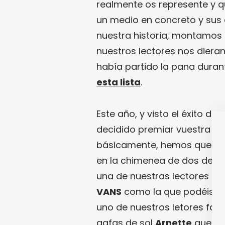
realmente os represente y q
un medio en concreto y sus 
nuestra historia, montamos
nuestros lectores nos diera
había partido la pana durant
esta lista
.
Este año, y visto el éxito d
decidido premiar vuestra opi
básicamente, hemos querido
en la chimenea de dos de n
una de nuestras lectores le 
VANS
como la que podéis ver
uno de nuestros letores far
gafas de sol
Arnette
que dej