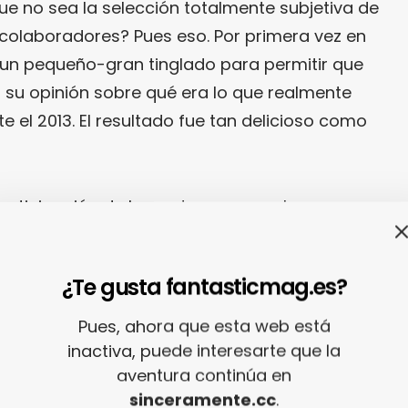
ue no sea la selección totalmente subjetiva de
colaboradores? Pues eso. Por primera vez en
 un pequeño-gran tinglado para permitir que
n su opinión sobre qué era lo que realmente
e el 2013. El resultado fue tan delicioso como
e participación de hace doce meses, hemos
nión. ¿Qué viene a significar esto? Que,
 hacer un poco de Santa Claus y dejaremos
¿Te gusta fantasticmag.es?
uestros lectores un regalazo muy tremendo: a
caerá en el calcetín navideño una mochila
Pues, ahora que esta web está
 justo debajo de estas líneas, mientras que
inactiva, puede interesarte que la
aventura continúa en
dará lo más grande durante el 2015 con las
sinceramente.cc
.
aremos bajo su árbol de Navidad. Bueno, las