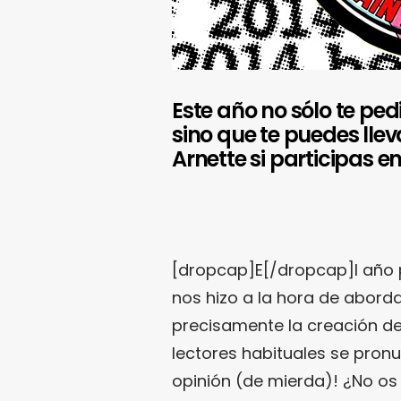
Este año no sólo te ped
sino que te puedes lle
Arnette si participas e
[dropcap]E[/dropcap]l año 
nos hizo a la hora de abordar
precisamente la creación de
lectores habituales se pron
opinión (de mierda)! ¿No os