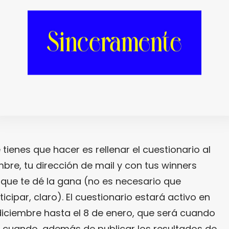
l caso que nos ocupa será el premio
 unos regalazos muy tremendos?
 tienes que hacer es rellenar el cuestionario al
mbre, tu dirección de mail y con tus winners
 que te dé la gana (no es necesario que
cipar, claro). El cuestionario estará activo en
diciembre hasta el 8 de enero, que será cuando
 cuando, además de publicar los resultados de