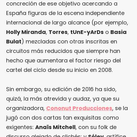
concreción de ese objetivo acercando a
España figuras de la escena independiente
internacional de largo alcance (por ejemplo,
Holly Miranda
,
Torres
,
tUnE-yArDs
o
Basia
Bulat
) mezcladas con otras inscritas en
circuitos más reducidos que siempre han
hecho que aumentara el factor riesgo del
cartel del ciclo desde su inicio en 2008.
Sin embargo, su edición de 2016 ha sido,
quizá, la más atrevida y audaz, ya que su
organizadora,
Cononut Producciones
, se la
jugó con dos cartas tan exquisitas como
exigentes:
Anaïs Mitchell
, con su folk de
discurso alejado de clichés; y
Sóley
, artífice