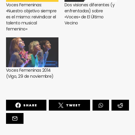
Voces Femeninas:
Dos visiones diferentes (y
«Nuestro objetivo siempre
enfrentadas) sobre
es el mismo: reivindicar el
«Voces» de El Último
talento musical
Vecino
femenino»
Voces Femeninas 2014
(Vigo, 29 de noviembre)
¿Te gusta fantasticmag.es?
SHARE
TWEET
Pues, ahora que esta web está inactiva,
puede interesarte que la aventura
continúa en
sinceramente.cc
.