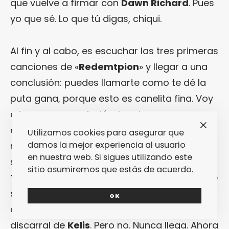
que vuelve a firmar con
Dawn Richard
. Pues
yo que sé. Lo que tú digas, chiqui.
Al fin y al cabo, es escuchar las tres primeras
canciones de «
Redemtpion
» y llegar a una
conclusión: puedes llamarte como te dé la
puta gana, porque esto es canelita fina. Voy
a hacer una confesión: la primera vez que
escuché el disco sentí poderosamente que
Utilizamos cookies para asegurar que
damos la mejor experiencia al usuario
me encontraba definitivamente ante el
en nuestra web. Si sigues utilizando este
sucesor natural del incomparable «
Flesh
sitio asumiremos que estás de acuerdo.
Tone
» (Interscope, 2010)… Y quien me conoce
sabe que soy una persona totalmente
OK
obsesionada con encontrarle un heredero al
discarral de
Kelis
. Pero no. Nunca llega. Ahora