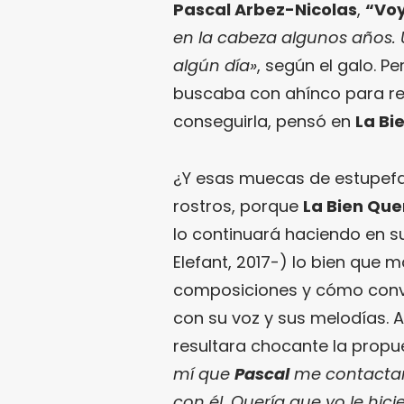
Pascal Arbez-Nicolas
,
“Vo
en la cabeza algunos años. 
algún día»
, según el galo. P
buscaba con ahínco para red
conseguirla, pensó en
La Bi
¿Y esas muecas de estupefa
rostros, porque
La Bien Que
lo continuará haciendo en s
Elefant, 2017-) lo bien que 
composiciones y cómo conver
con su voz y sus melodías. 
resultara chocante la prop
mí que
Pascal
me contactar
con él. Quería que yo le hi