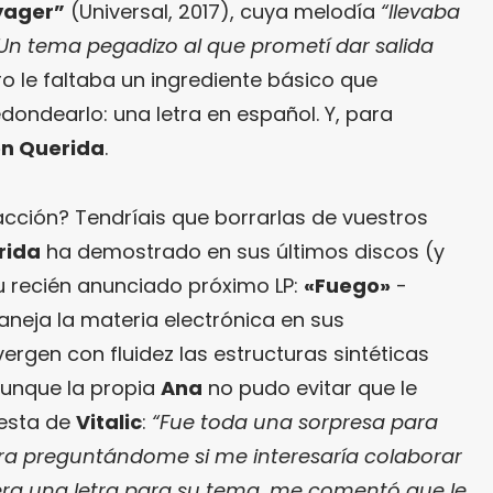
yager”
(Universal, 2017), cuya melodía
“llevaba
Un tema pegadizo al que prometí dar salida
ero le faltaba un ingrediente básico que
ondearlo: una letra en español. Y, para
en Querida
.
cción? Tendríais que borrarlas de vuestros
rida
ha demostrado en sus últimos discos (y
u recién anunciado próximo LP:
«Fuego»
-
maneja la materia electrónica en sus
gen con fluidez las estructuras sintéticas
Aunque la propia
Ana
no pudo evitar que le
uesta de
Vitalic
:
“Fue toda una sorpresa para
a preguntándome si me interesaría colaborar
ciera una letra para su tema, me comentó que le