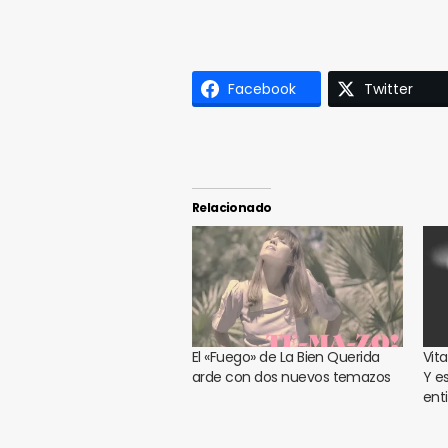
Facebook
Twitter
Relacionado
El «Fuego» de La Bien Querida
Vita
arde con dos nuevos temazos
Y e
ent