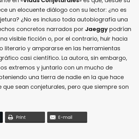
ante en «
Vidas Conjeturales
» es que, desde su
ece un elocuente diálogo con su lector: ¿no es
jetura? ¿No es incluso toda autobiografía una
hechos concretos narrados por
Jaeggy
podrían
visible ficción o, por el contrario, huir hacia
ro literario y ampararse en las herramientas
ráfico casi científico. La autora, sin embargo,
os extremos y juntarlo con un mucho de
bteniendo una tierra de nadie en la que hace
 que sean conjeturales, pero que siempre son
Print
E-mail