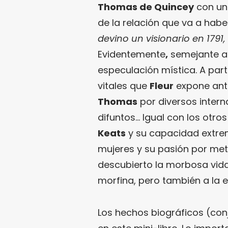
Thomas de Quincey
con un 
de la relación que va a haber 
devino un visionario en 1791,
Evidentemente
,
semejante af
especulación mística. A par
vitales que
Fleur
expone ante
Thomas
por diversos intern
difuntos… Igual con los otro
Keats
y su capacidad extrem
mujeres y su pasión por mete
descubierto la morbosa vid
morfina, pero también a la 
Los hechos biográficos (con