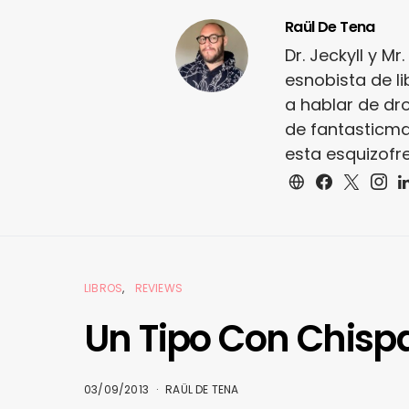
Raül De Tena
Dr. Jeckyll y M
esnobista de li
a hablar de dro
de fantasticm
esta esquizofre
LIBROS
REVIEWS
Un Tipo Con Chispa
03/09/2013
RAÜL DE TENA