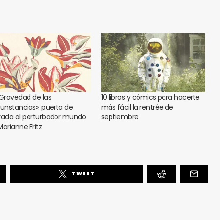
 Gravedad de las
10 libros y cómics para hacerte
cunstancias»: puerta de
más fácil la rentrée de
rada al perturbador mundo
septiembre
Marianne Fritz
TWEET