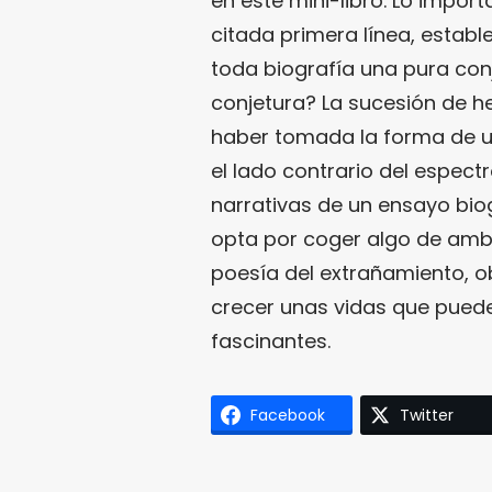
en este mini-libro. Lo import
citada primera línea, establ
toda biografía una pura con
conjetura? La sucesión de 
haber tomada la forma de una 
el lado contrario del espect
narrativas de un ensayo biog
opta por coger algo de amb
poesía del extrañamiento, o
crecer unas vidas que puede
fascinantes.
Facebook
Twitter