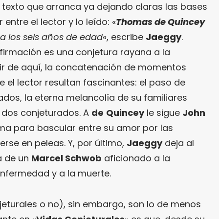
texto que arranca ya dejando claras las bases
entre el lector y lo leído: «
Thomas de Quincey
 a los seis años de edad
«, escribe
Jaeggy
.
irmación es una conjetura rayana a la
tir de aquí, la concatenación de momentos
 el lector resultan fascinantes: el paso de
ados, la eterna melancolía de su familiares
s dos conjeturados. A
de
Quincey
le sigue
John
a para bascular entre su amor por las
rse en peleas. Y, por último,
Jaeggy
deja al
a de un
Marcel Schwob
aficionado a la
enfermedad y a la muerte.
jeturales o no), sin embargo, son lo de menos