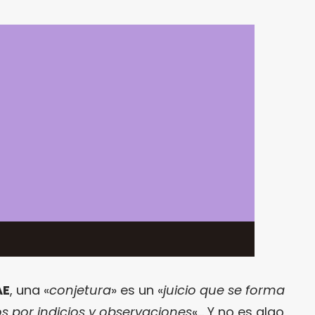
AE
, una «
conjetura
» es un «
juicio que se forma
s por indicios y observaciones
«… Y no es algo