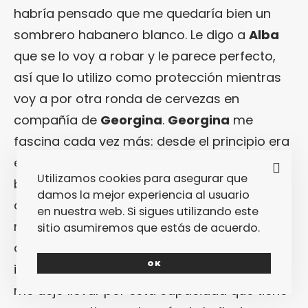
habría pensado que me quedaría bien un
sombrero habanero blanco. Le digo a
Alba
que se lo voy a robar y le parece perfecto,
así que lo utilizo como protección mientras
voy a por otra ronda de cervezas en
compañía de
Georgina
.
Georgina
me
fascina cada vez más: desde el principio era
evidente que ella había venido a pasárselo
Utilizamos cookies para asegurar que
bien, pero el nivel de integración que está
damos la mejor experiencia al usuario
demostrando desde el minuto cero no sólo
en nuestra web. Si sigues utilizando este
me parece sorprendente, sino envidiable. Es
sitio asumiremos que estás de acuerdo.
alguien que te hace sentir cómodo
OK
inmediatamente en su compañía, así que
me dejo llevar por esta capacidad que tiene