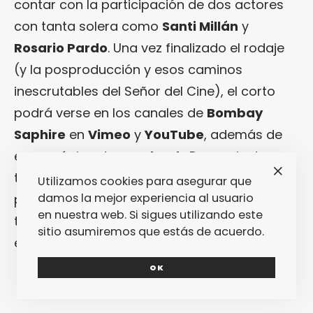
contar con la participación de dos actores
con tanta solera como
Santi Millán
y
Rosario Pardo
. Una vez finalizado el rodaje
(y la posproducción y esos caminos
inescrutables del Señor del Cine), el corto
podrá verse en los canales de
Bombay
Saphire
en
Vimeo
y
YouTube
, además de
en su página de
Facebook
. Pero, mientras
tanto, se impone hablar con
Alexis Barroso
Utilizamos cookies para asegurar que
damos la mejor experiencia al usuario
para que explique bien de cerca cómo está
en nuestra web. Si sigues utilizando este
transcurriendo esta experiencia tan
sitio asumiremos que estás de acuerdo.
emocionante.
OK
.