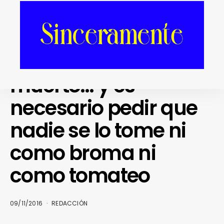
LIFE WITH STYLE
ESPECIALES
La Veneno ha
muerto… y es
necesario pedir que
nadie se lo tome ni
como broma ni
como tomateo
09/11/2016
REDACCIÓN