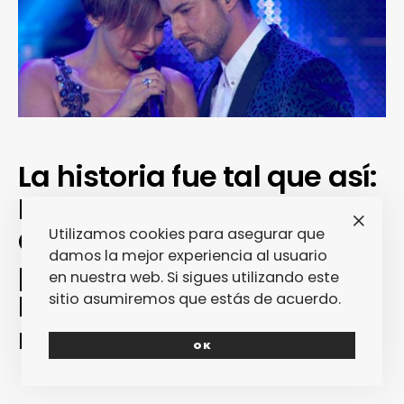
La historia fue tal que así:
Bisbal le hizo la cobra a
Chenoa… y España se
Utilizamos cookies para asegurar que
damos la mejor experiencia al usuario
posicionó al lado de ella.
en nuestra web. Si sigues utilizando este
Pero, oye, ¿y si la víctima
sitio asumiremos que estás de acuerdo.
real fuera él?
OK