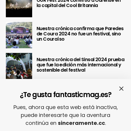
OUR Fest 2024 convirtió a Ourense en
la capital del Cool Britannia
Nuestra crónica confirma que Paredes
de Coura 2024 no fue un festival, sino
un Couraíso
Nuestra crónica del Sinsal 2024 prueba
que fue la edición más internacional y
sostenible del festival
¿Te gusta fantasticmag.es?
REDES SOCIALES
Pues, ahora que esta web está inactiva,
puede interesarte que la aventura
continúa en
sinceramente.cc
.