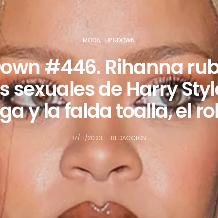
MODA
UP&DOWN
wn #446. Rihanna rubi
 sexuales de Harry Style
a y la falda toalla, el 
17/11/2023
REDACCIÓN