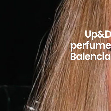
Up&Do
perfumes
Balenciag