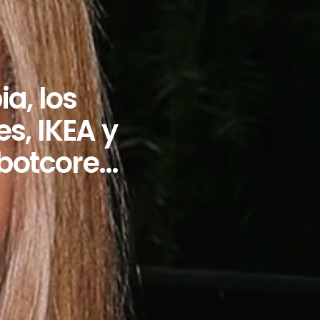
a, los
s, IKEA y
robotcore…