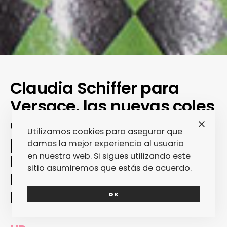
Claudia Schiffer para
Versace, las nuevas coles
de AVAVAV y GDCS, el
Utilizamos cookies para asegurar que
pelo corto de Kim
damos la mejor experiencia al usuario
Kardashian, Sophia The
en nuestra web. Si sigues utilizando este
sitio asumiremos que estás de acuerdo.
Robot es modelo… ¿Up o
Down?
OK