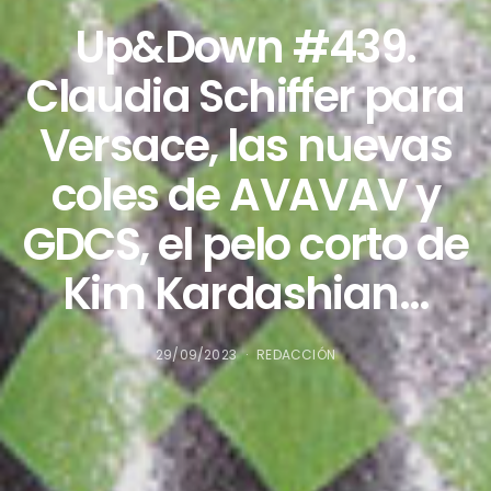
Up&Down #439.
Claudia Schiffer para
Versace, las nuevas
coles de AVAVAV y
GDCS, el pelo corto de
Kim Kardashian…
29/09/2023
REDACCIÓN