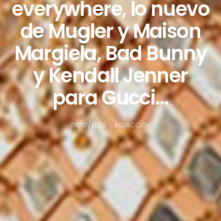
everywhere, lo nuevo
de Mugler y Maison
Margiela, Bad Bunny
y Kendall Jenner
para Gucci…
06/10/2023
REDACCIÓN