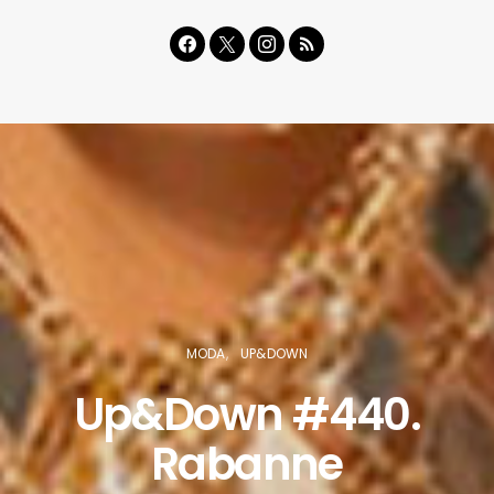
MODA
UP&DOWN
Up&Down #440.
Rabanne