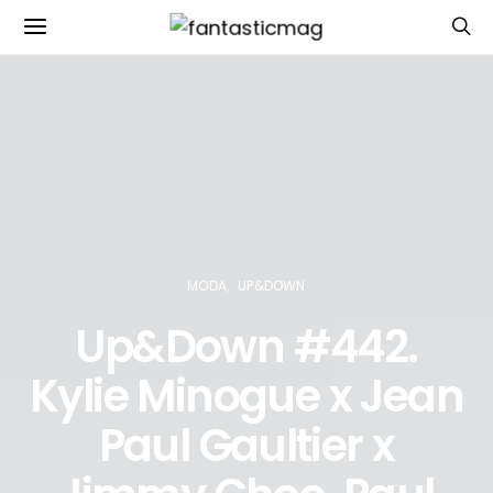
MODA
UP&DOWN
Up&Down #442.
Kylie Minogue x Jean
Paul Gaultier x