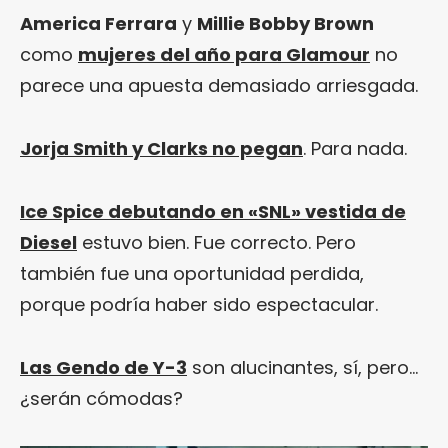
America Ferrara
y
Millie Bobby Brown
como
mujeres del año para Glamour
no
parece una apuesta demasiado arriesgada.
Jorja Smith y Clarks no pegan
. Para nada.
Ice Spice debutando en «SNL» vestida de
Diesel
estuvo bien. Fue correcto. Pero
también fue una oportunidad perdida,
porque podría haber sido espectacular.
Las Gendo de Y-3
son alucinantes, sí, pero…
¿serán cómodas?