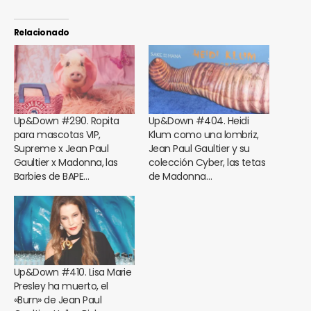
Relacionado
Up&Down #290. Ropita
Up&Down #404. Heidi
para mascotas VIP,
Klum como una lombriz,
Supreme x Jean Paul
Jean Paul Gaultier y su
Gaultier x Madonna, las
colección Cyber, las tetas
Barbies de BAPE…
de Madonna…
Up&Down #410. Lisa Marie
Presley ha muerto, el
«Burn» de Jean Paul