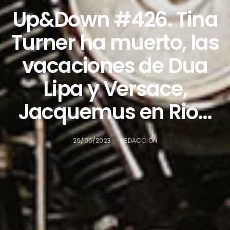
Up&Down #426. Tina
Turner ha muerto, las
vacaciones de Dua
Lipa y Versace,
Jacquemus en Rio…
26/05/2023
REDACCIÓN