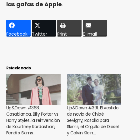
las gafas de Apple
.
Facebook
Twitter
Print
E-mail
Relacionado
Up&Down #368.
Up&Down #391. El vestido
Casablanca, Billy Porter vs
de novia de Chloë
Harry Styles, la reinvención
Sevigny, Rosalía para
de Kourtney Kardashian,
Skims, el Orgullo de Diesel
Fendi x Skims…
y Calvin Klein…