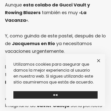
Aunque
esta colabo de Gucci Vault y
Rowing Blazers
también es muy «
La
Vacanza
«.
Y, como guinda de este pastel, después de lo
de
Jacquemus en Rio
ya necesitamos
vacaciones urgentemente.
Utilizamos cookies para asegurar que
La semana empezó bien arribísima de
damos la mejor experiencia al usuario
fantasía gracias a
esto de Charles Jeffrey
en nuestra web. Si sigues utilizando este
Loverboy
.
sitio asumiremos que estás de acuerdo.
OK
¿Siempre pensaste que el adorable
imaginario de
Javier Calleja
sería perfecto