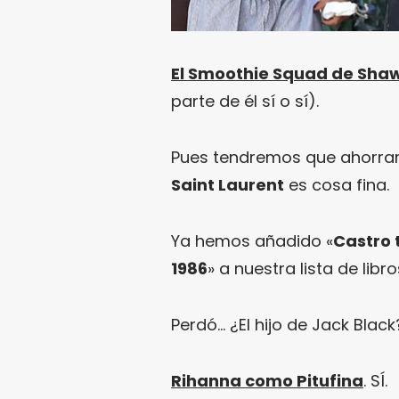
El Smoothie Squad de Sha
parte de él sí o sí).
Pues tendremos que ahorra
Saint Laurent
es cosa fina.
Ya hemos añadido «
Castro 
1986
» a nuestra lista de li
Perdó… ¿El hijo de Jack Blac
Rihanna como Pitufina
. SÍ.