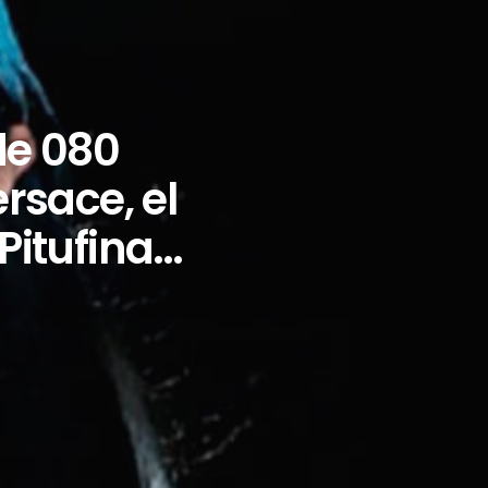
de 080
rsace, el
Pitufina…