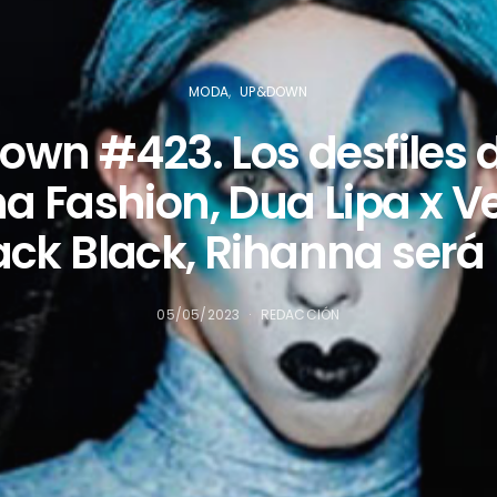
MODA
UP&DOWN
wn #423. Los desfiles 
a Fashion, Dua Lipa x Ve
Jack Black, Rihanna será 
05/05/2023
REDACCIÓN