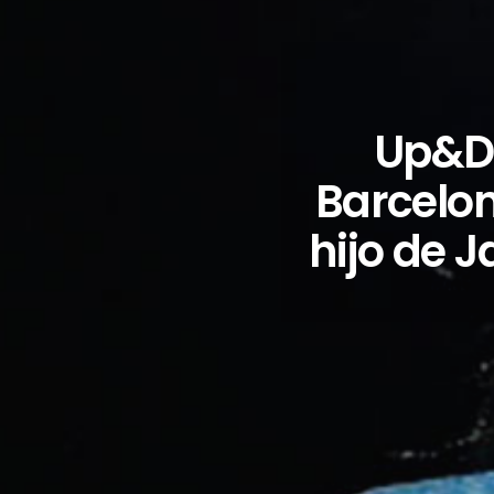
Up&Do
Barcelon
hijo de 