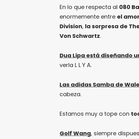
En lo que respecta al
080 Ba
enormemente entre
el amo
Division
,
la sorpresa de The
Von Schwartz
.
Dua Lipa está diseñando u
verla L L Y A.
Las adidas Samba de Wale
cabeza.
Estamos muy a tope con
to
Golf Wang
, siempre dispues