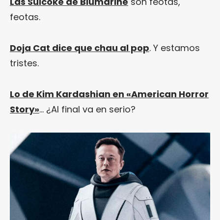
Las Suicoke de Blumarine
son feotas,
feotas.
Doja Cat dice que chau al pop
. Y estamos
tristes.
Lo de Kim Kardashian en «American Horror
Story»
… ¿Al final va en serio?