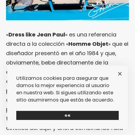
«
Dress like Jean Paul
» es una referencia
directa a la colección «
Homme Objet
» que el
diseñador presentó en el año 1984 y que,
obviamente, bebe directamente de la
estética del mundo marinero. Al fin y al cabo,
Utilizamos cookies para asegurar que
estamos hablando de una colección que no
damos la mejor experiencia al usuario
podía entenderse sin «
Querelle
«, la película
en nuestra web. Si sigues utilizando este
de
Fassbinder
… Y esto vuelve a estar
sitio asumiremos que estás de acuerdo.
presente en la nueva colección que coge
OK
todas aquellas locuras y las trae a la
estética del aquí y ahora combinando ralla