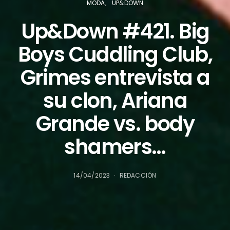
MODA
UP&DOWN
Up&Down #421. Big
Boys Cuddling Club,
Grimes entrevista a
su clon, Ariana
Grande vs. body
shamers…
14/04/2023
REDACCIÓN