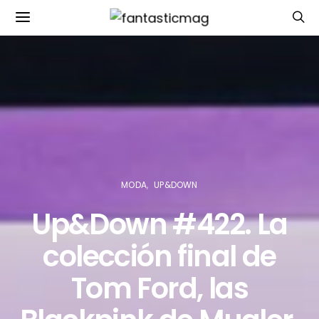
MODA
UP&DOWN
Up&Down #422. La
colección final de
Tom Ford, las