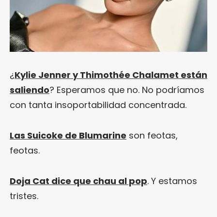
¿
Kylie Jenner y Thimothée Chalamet están
saliendo
? Esperamos que no. No podríamos
con tanta insoportabilidad concentrada.
Las Suicoke de Blumarine
son feotas,
feotas.
Doja Cat dice que chau al pop
. Y estamos
tristes.