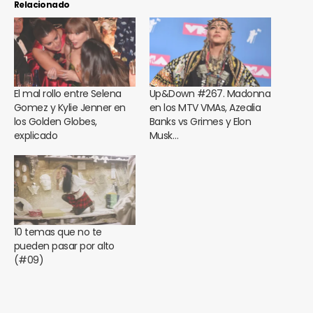
Relacionado
El mal rollo entre Selena
Up&Down #267. Madonna
Gomez y Kylie Jenner en
en los MTV VMAs, Azealia
los Golden Globes,
Banks vs Grimes y Elon
explicado
Musk…
10 temas que no te
pueden pasar por alto
(#09)