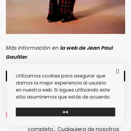
Más información en
la web de Jean Paul
Gaultier
.
Utilizamos cookies para asegurar que
SHARE
TWEET
damos la mejor experiencia al usuario
en nuestra web. Si sigues utilizando este
sitio asumiremos que estás de acuerdo.
Redacción
OK
La redacción de fantasticmag.es al
completo... Cualquiera de nosotros