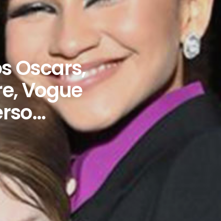
s Oscars,
re, Vogue
erso…