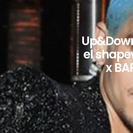
Up&Down 
el shape
x BA