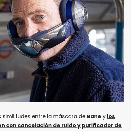
s similitudes entre la máscara de
Bane
y
los
n con cancelación de ruido y purificador de