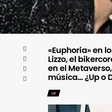
«Euphoria» en l
Lizzo, el bikerc
en el Metaverso,
música… ¿Up o 
UP