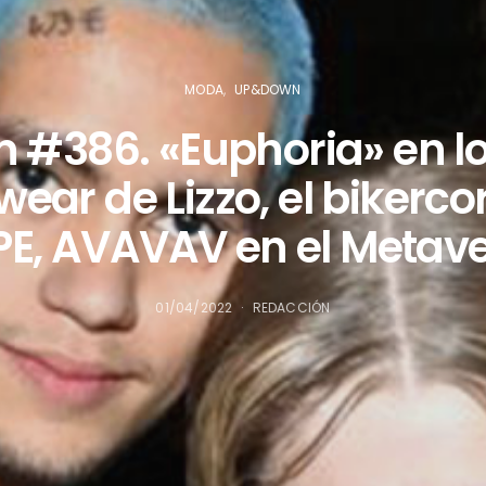
MODA
UP&DOWN
#386. «Euphoria» en lo
wear de Lizzo, el bikerco
PE, AVAVAV en el Metav
01/04/2022
REDACCIÓN