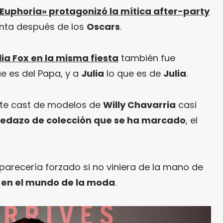
«Euphoria» protagonizó la mítica after-party
ta después de los
Oscars
.
lia Fox en la misma fiesta
también fue
ue es del Papa, y a
Julia
lo que es de
Julia
.
nte cast de modelos de
Willy Chavarria
casi
pedazo de colección que se ha marcado
, el
parecería forzado si no viniera de la mano de
o en el mundo de la moda
.