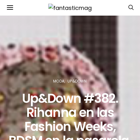
MODA
UP&DOWN
Up&Down #382.
Rihanna en las
Fashion Weeks,