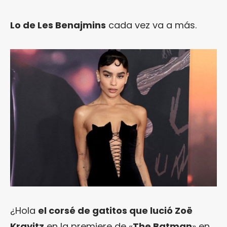
Lo de Les Benajmins
cada vez va a más.
¿Hola
el corsé de gatitos que lució Zoë
Kravitz
en la premiere de «
The Batman
» en