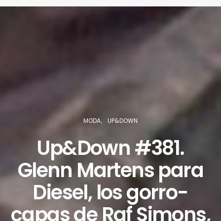
MODA
UP&DOWN
Up&Down #381.
Glenn Martens para
Diesel, los gorro-
capas de Raf Simons,