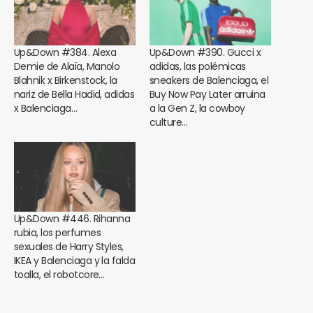
Up&Down #384. Alexa
Up&Down #390. Gucci x
Demie de Alaïa, Manolo
adidas, las polémicas
Blahnik x Birkenstock, la
sneakers de Balenciaga, el
nariz de Bella Hadid, adidas
Buy Now Pay Later arruina
x Balenciaga…
a la Gen Z, la cowboy
culture…
Up&Down #446. Rihanna
rubia, los perfumes
sexuales de Harry Styles,
IKEA y Balenciaga y la falda
toalla, el robotcore…