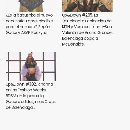
¿Es la babushka el nuevo
Up&Down #285. La
accesorio imprescindible
(alucinante) colección de
para el hombre? Según
KITH y Versace, el anti-San
Gucci y A$AP Rocky, sí
Valentín de Ariana Grande,
Balenciaga copia a
McDonald’s…
Up&Down #382. Rihanna
en las Fashion Weeks,
BDSM en la pasarela,
Gucci x adidas, más Crocs
de Balenciaga…