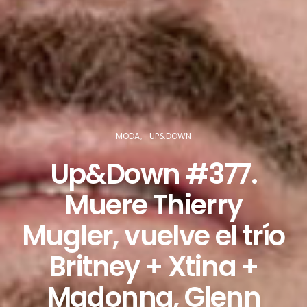
MODA
UP&DOWN
Up&Down #377.
Muere Thierry
Mugler, vuelve el trío
Britney + Xtina +
Madonna, Glenn