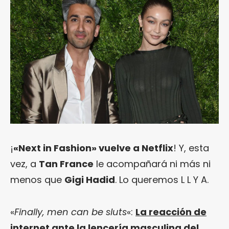
¡
«Next in Fashion» vuelve a Netflix
! Y, esta
vez, a
Tan France
le acompañará ni más ni
menos que
Gigi Hadid
. Lo queremos L L Y A.
«
Finally, men can be sluts
«:
La reacción de
internet ante la lencería masculina del