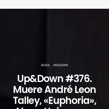
MODA
UP&DOWN
Up&Down #376.
Muere André Leon
Talley, «Euphoria»,