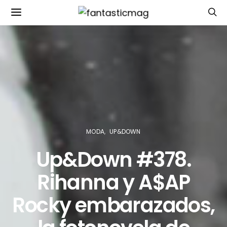
MODA
UP&DOWN
Up&Down #378.
Rihanna y A$AP
Rocky embarazados,