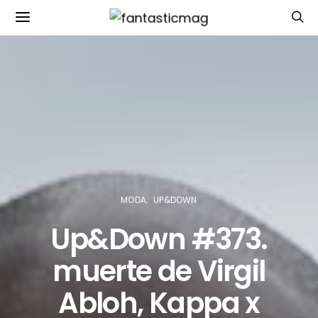
MODA
UP&DOWN
Up&Down #373.
muerte de Virgil
Abloh, Kappa x