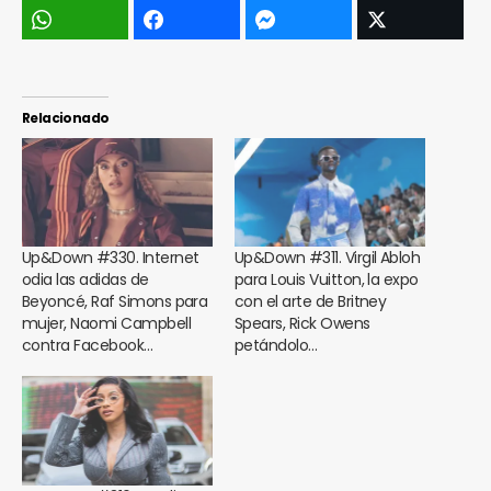
Relacionado
Up&Down #330. Internet
Up&Down #311. Virgil Abloh
odia las adidas de
para Louis Vuitton, la expo
Beyoncé, Raf Simons para
con el arte de Britney
mujer, Naomi Campbell
Spears, Rick Owens
contra Facebook…
petándolo…