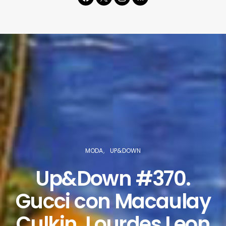
MODA
UP&DOWN
Up&Down #370.
Gucci con Macaulay
Culkin, Lourdes Leon