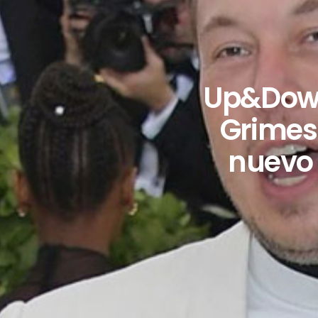
Up&Down
Grimes 
nuevo 