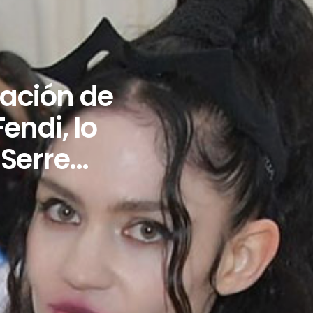
ación de
endi, lo
 Serre…