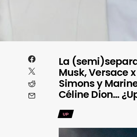
La (semi)separa
Musk, Versace x 
Simons y Marine
Céline Dion… ¿U
UP