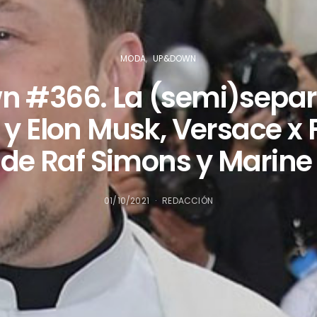
MODA
UP&DOWN
 #366. La (semi)separ
y Elon Musk, Versace x F
de Raf Simons y Marine
01/10/2021
REDACCIÓN