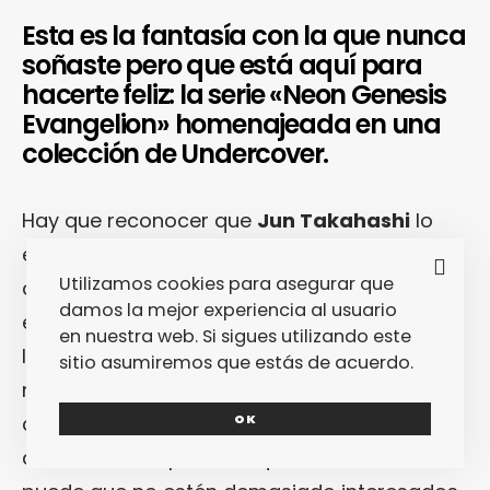
Esta es la fantasía con la que nunca
soñaste pero que está aquí para
hacerte feliz: la serie «Neon Genesis
Evangelion» homenajeada en una
colección de Undercover.
Hay que reconocer que
Jun Takahashi
lo
está haciendo realmente bien… Al fin y al
Utilizamos cookies para asegurar que
cabo, es uno de esos diseñadores que ha
damos la mejor experiencia al usuario
entendido perfectamente que, a día de hoy,
en nuestra web. Si sigues utilizando este
la moda es y tiene que ser mucho más que
sitio asumiremos que estás de acuerdo.
moda. O, dicho de otra forma, tiene que ser
OK
algo transversal que toque palos diversos y
así interesar a públicos que, de entrada,