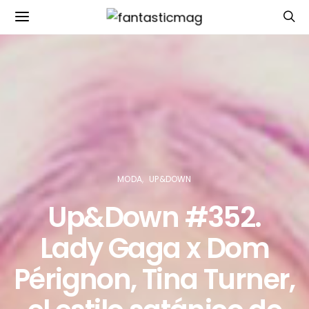
MODA
UP&DOWN
Up&Down #352.
Lady Gaga x Dom
Pérignon, Tina Turner,