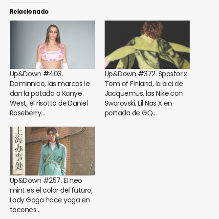
Relacionado
Up&Down #403.
Up&Down #372. Spastor x
Dominnico, las marcas le
Tom of Finland, la bici de
dan la patada a Kanye
Jacquemus, las Nike con
West, el risotto de Daniel
Swarovski, Lil Nas X en
Roseberry…
portada de GQ…
Up&Down #257. El neo
mint es el color del futuro,
Lady Gaga hace yoga en
tacones…