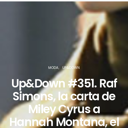
MODA
UP&DOWN
Up&Down #351. Raf
Simons, la carta de
Miley Cyrus a
Hannah Montana, el