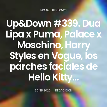
MODA
UP&DOWN
Up&Down #339. Dua
Lipa x Puma, Palace x
Moschino, Harry
Styles en Vogue, los
parches faciales de
Hello Kitty…
20/11/2020
REDACCIÓN