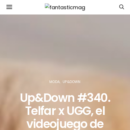
MODA
UP&DOWN
Up&Down #340.
Telfar x UGG, el
videojuego de