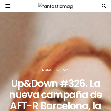
MODA
UP&DOWN
Up&Down #326. La
nueva campaña de
AFT-R Barcelona, la