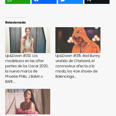
Relacionado
Up&Down #313. Los
Up&Down #315. Bad Bunny
modelazos en las after
vestido de Charizard, el
parties de los Oscar 2020,
coronavirus afecta a la
la nueva marca de
moda, los «toe shoes» de
Phoebe Philo, J Balvin x
Balenciaga…
BAPE…