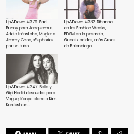
Up&Down #379. Bad
Up&Down #382. Rihanna
Bunny para Jacquemus,
en las Fashion Weeks,
Adele tránsfoba, Mugler x
BDSM en la pasarela,
Jimmy Choo, «Euphoria»
Gucci x adidas, más Crocs
por un tubo…
de Balenciaga…
Up&Down #247. Bella y
Gigi Hadid desnudas para
Vogue, Kanye clona a Kim
Kardashian…
SHARE
TWEET