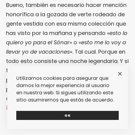
Bueno, también es necesario hacer mención
honorífica a la gozada de verte rodeado de
gente vestida con esa misma colección que
has visto por la mañana y pensando «
esto lo
quiero yo para el Sónar
» o «
esto me lo voy a
llevar yo de vacaciones
«. Tal cual. Porque en
todo esto consiste una noche legendaria. Y si
toda la chapa que acabo de darte no
Utilizamos cookies para asegurar que
prueba que este eventazo de
Bershka
fue
damos la mejor experiencia al usuario
pura leyenda, sinceramente, no sé de qué
en nuestra web. Si sigues utilizando este
otra forma podría convencerte.
[Más
sitio asumiremos que estás de acuerdo.
información en la web de Bershka]
OK