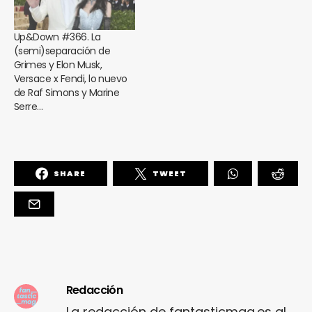
Up&Down #366. La
(semi)separación de
Grimes y Elon Musk,
Versace x Fendi, lo nuevo
de Raf Simons y Marine
Serre…
SHARE
TWEET
Redacción
La redacción de fantasticmag.es al