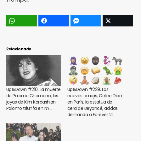
Relacionado
Up&Down #210. La muerte
Up&Down #229. Los
de Paloma Chamorro, las
nuevos emojis, Celine Dion
joyas de Kim Kardashian,
en París, la estatua de
Palomo triunfa en NY…
cera de Beyoncé, adidas
demanda a Forever 21…