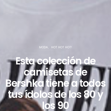
MODA
HOT HOT HOT!
Esta colección de
camisetas de
Bershka tiene a todos
tus ídolos de los 80 y
los 90