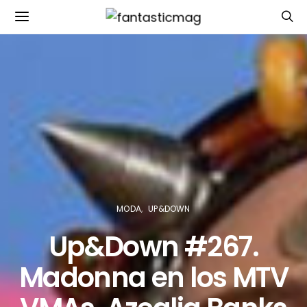
MODA
UP&DOWN
Up&Down #267.
Madonna en los MTV