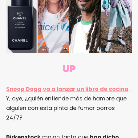
UP
Snoop Dogg va a lanzar un libro de cocina
…
Y, oye, ¿quién entiende más de hambre que
alguien con esta pinta de fumar porros
24/7?
Birkenstock
molan tanto que
han dicho