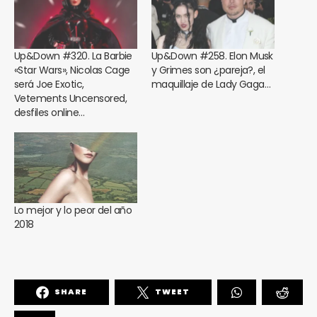
Up&Down #320. La Barbie
Up&Down #258. Elon Musk
«Star Wars», Nicolas Cage
y Grimes son ¿pareja?, el
será Joe Exotic,
maquillaje de Lady Gaga…
Vetements Uncensored,
desfiles online…
Lo mejor y lo peor del año
2018
SHARE
TWEET