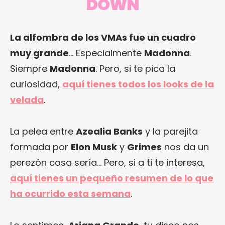
DOWN
La alfombra de los VMAs fue un cuadro
muy grande
… Especialmente
Madonna
.
Siempre
Madonna
. Pero, si te pica la
curiosidad,
aquí tienes todos los looks de la
velada
.
La pelea entre
Azealia Banks
y la parejita
formada por
Elon Musk
y
Grimes
nos da un
perezón cosa sería… Pero, si a ti te interesa,
aquí tienes un pequeño resumen de lo que
ha ocurrido esta semana
.