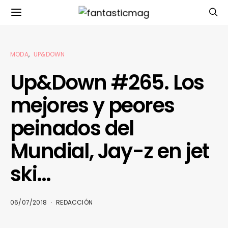
MODA
UP&DOWN
Up&Down #265. Los
mejores y peores
peinados del
Mundial, Jay-z en jet
ski…
06/07/2018
REDACCIÓN