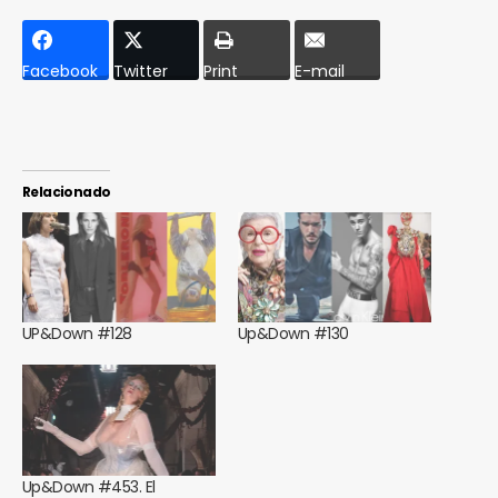
Facebook
Twitter
Print
E-mail
Relacionado
UP&Down #128
Up&Down #130
Up&Down #453. El