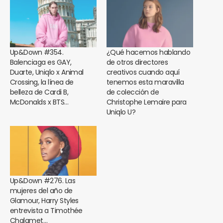
Up&Down #354.
¿Qué hacemos hablando
Balenciaga es GAY,
de otros directores
Duarte, Uniqlo x Animal
creativos cuando aquí
Crossing, la línea de
tenemos esta maravilla
belleza de Cardi B,
de colección de
McDonalds x BTS…
Christophe Lemaire para
Uniqlo U?
Up&Down #276. Las
mujeres del año de
Glamour, Harry Styles
entrevista a Timothée
Chalamet…