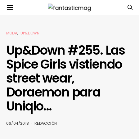
MODA
UP&DOWN
Up&Down #255. Las
Spice Girls vistiendo
street wear,
Doraemon para
Uniqlo…
06/04/2018
REDACCIÓN