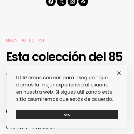
MODA
HOT HOT HOT!
Esta colección del 85
Aniversario de
Utilizamos cookies para asegurar que
Lacoste tiene una
damos la mejor experiencia al usuario
en nuestra web. Si sigues utilizando este
prenda para cada
sitio asumiremos que estás de acuerdo.
década
OK
04/04/2018
REDACCIÓN