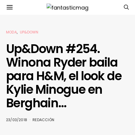
MODA
UP&DOWN
Up&Down #254.
Winona Ryder baila
para H&M, el look de
Kylie Minogue en
Berghain…
23/03/2018
REDACCIÓN