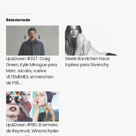
Relacionado
Up&Down #337. Craig
Gisele Bündchen hace
Green, Kylie Minogue para
topless para Givenchy
Marc Jacobs, vuelve
VETEMEMES, el merchan
de PS5…
Up&Down #190. El armario
de Beyoncé, Winona Ryder