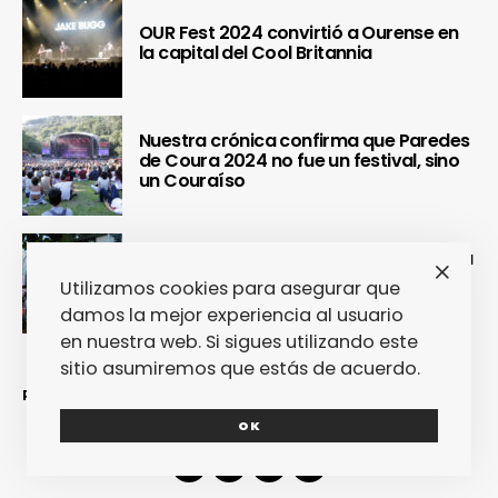
OUR Fest 2024 convirtió a Ourense en
la capital del Cool Britannia
Nuestra crónica confirma que Paredes
de Coura 2024 no fue un festival, sino
un Couraíso
Nuestra crónica del Sinsal 2024 prueba
que fue la edición más internacional y
Utilizamos cookies para asegurar que
sostenible del festival
damos la mejor experiencia al usuario
en nuestra web. Si sigues utilizando este
sitio asumiremos que estás de acuerdo.
REDES SOCIALES
OK