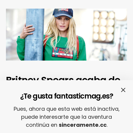
Britney Spears acaba de
dar la campanada como
¿Te gusta fantasticmag.es?
imagen de la nueva
Pues, ahora que esta web está inactiva,
campaña de Kenzo
puede interesarte que la aventura
fotografiada por Peter
continúa en
sinceramente.cc
.