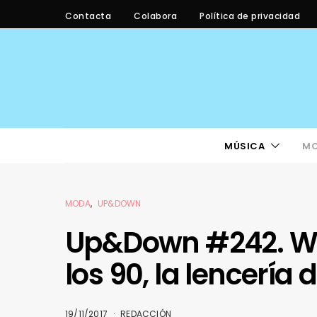
Contacta
Colabora
Política de privacidad
MÚSICA
M
MODA
UP&DOWN
Up&Down #242. Wi
los 90, la lencería
19/11/2017
REDACCIÓN