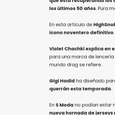
que está recuperando los a
los últimos 50 años
. Pura ma
En esta artículo de
HighSno
icono noventero definitivo
.
Violet Chachki explica en 
para una marca de lencería e
mundo drag se refiere.
Gigi Hadid
ha diseñado pa
querrán esta temporada
.
En
S Moda
no podían estar 
nueva hornada de jerseys 