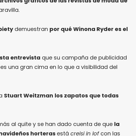
rchivos gráficos de las revistas de moda de
ravilla.
biety
demuestran
por qué Winona Ryder es el
esta entrevista
que su campaña de publicidad
s una gran cima en lo que a visibilidad del
ra
Stuart Weitzman
los zapatos que todas
más al quite y se han dado cuenta de que
la
navideños horteras
está
creisi in lof
con las