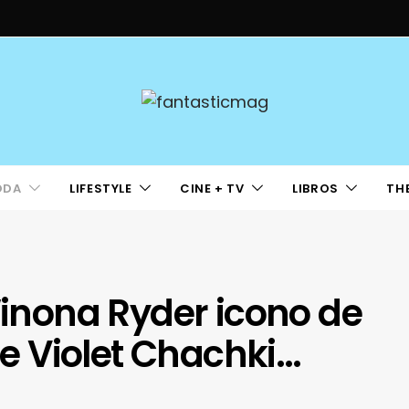
ODA
LIFESTYLE
CINE + TV
LIBROS
TH
nona Ryder icono de
 de Violet Chachki…