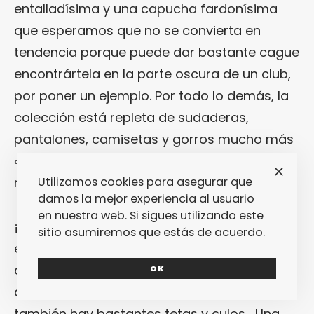
entalladísima y una capucha fardonísima
que esperamos que no se convierta en
tendencia porque puede dar bastante cague
encontrártela en la parte oscura de un club,
por poner un ejemplo. Por todo lo demás, la
colección está repleta de sudaderas,
pantalones, camisetas y gorros mucho más
«ponibles» (depende para quién) que las
Utilizamos cookies para asegurar que
referencias ciclistas.
damos la mejor experiencia al usuario
en nuestra web. Si sigues utilizando este
¡Ah! Y que conste que
Alexander Wang
riza
sitio asumiremos que estás de acuerdo.
el rizo con una campaña fotografiada y
dirigida por
Juergen Teller
en la que,
OK
además de referencias raveras y ciclistas,
también hay bastantes tetas y culos… Una