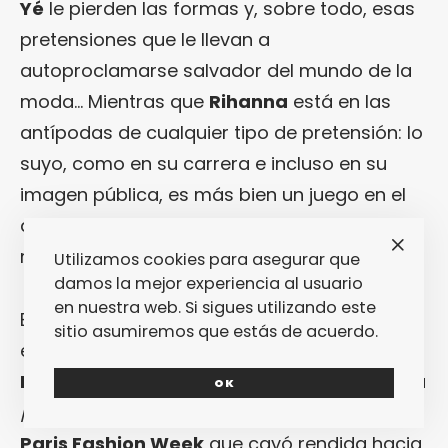
Yé
le pierden las formas y, sobre todo, esas
pretensiones que le llevan a
autoproclamarse salvador del mundo de la
moda… Mientras que
Rihanna
está en las
antípodas de cualquier tipo de pretensión: lo
suyo, como en su carrera e incluso en su
imagen pública, es más bien un juego en el
que prima el «
¿por qué no?
» siempre que la
respuesta sea divertida.
Utilizamos cookies para asegurar que
damos la mejor experiencia al usuario
en nuestra web. Si sigues utilizando este
Eso es lo que prima de forma más que
sitio asumiremos que estás de acuerdo.
evidente en la colección de
Fenty Puma by
Rihanna
para esta temporada de primavera
OK
/ verano 2017, presentada en una reciente
Paris Fashion Week
que cayó rendida hacia