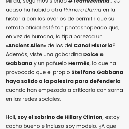
Mirad, seguimos siendo
#TeamMelania
… ¿O
acaso ha habido otra
Primera Dama
en la
historia con los ovarios de permitir que su
retrato oficial esté tan photoshopeado que,
en vez de humana, la tipa parezca un
«
Ancient Alien
» de los del
Canal Historia
?
Además, viste una gabardina
Dolce &
Gabbana
y un pañuelo
Hermès
, lo que ha
provocado que el propio
Steffano Gabbana
haya salido a la palestra para defenderla
cuando han empezado a criticarla con sarna
en las redes sociales.
Holi,
soy el sobrino de Hillary Clinton
, estoy
cacho bueno e incluso soy modelo. ¿A que