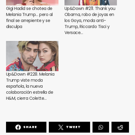
Gigi Hadid se chotea de
Up&Down #211. Thank you
Melania Trump… pero al
Obama, robo de joyas en
final se arrepiente y se
los Goya, moda anti-
disculpa
Trump, Riccardo Tisci y
Versace…
Up&Down #228. Melania
Trump viste moda
española, la nueva
colaboración estrella de
H&M, cierra Colette…
SHARE
TWEET