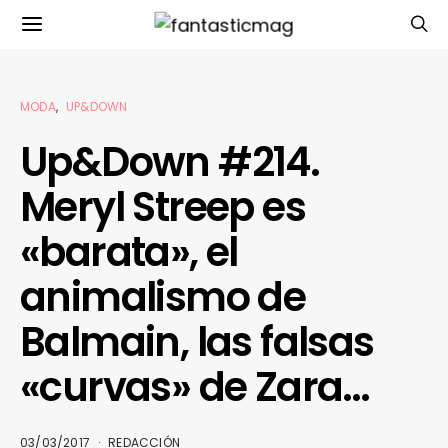
MODA
UP&DOWN
Up&Down #214.
Meryl Streep es
«barata», el
animalismo de
Balmain, las falsas
«curvas» de Zara…
03/03/2017
REDACCIÓN