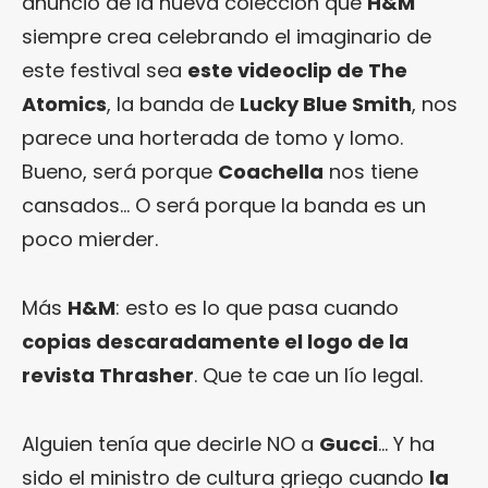
anuncio de la nueva colección que
H&M
siempre crea celebrando el imaginario de
este festival sea
este videoclip de The
Atomics
, la banda de
Lucky Blue Smith
, nos
parece una horterada de tomo y lomo.
Bueno, será porque
Coachella
nos tiene
cansados… O será porque la banda es un
poco mierder.
Más
H&M
: esto es lo que pasa cuando
copias descaradamente el logo de la
revista Thrasher
. Que te cae un lío legal.
Alguien tenía que decirle NO a
Gucci
… Y ha
sido el ministro de cultura griego cuando
la