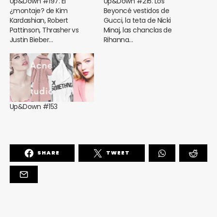
Up&Down #197. El
Up&Down #215. Los
¿montaje? de Kim
Beyoncé vestidos de
Kardashian, Robert
Gucci, la teta de Nicki
Pattinson, Thrasher vs
Minaj, las chanclas de
Justin Bieber…
Rihanna…
Up&Down #153
SHARE
TWEET