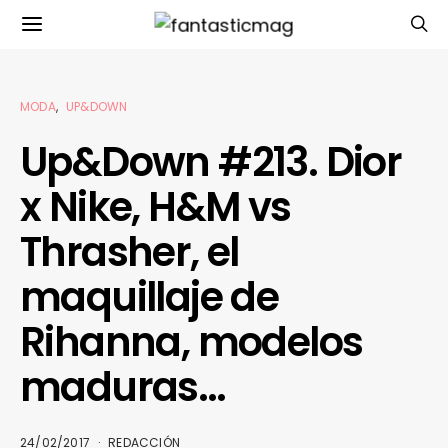
MODA
UP&DOWN
Up&Down #213. Dior
x Nike, H&M vs
Thrasher, el
maquillaje de
Rihanna, modelos
maduras…
24/02/2017
REDACCIÓN