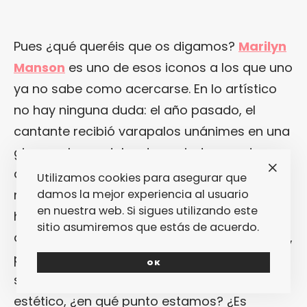
Pues ¿qué queréis que os digamos?
Marilyn
Manson
es uno de esos iconos a los que uno
ya no sabe como acercarse. En lo artístico
no hay ninguna duda: el año pasado, el
cantante recibió varapalos unánimes en una
gira que le quedaba demasiado grande y
que parecía no haberse preparado
Utilizamos cookies para asegurar que
mínimamente (sobre todo, porque al
damos la mejor experiencia al usuario
en nuestra web. Si sigues utilizando este
hombre se le ocurrió girar ni más ni menos
sitio asumiremos que estás de acuerdo.
que con
Slipknot
, que te pueden gustar o no,
pero que siguen siendo jodidamente
OK
solventes sobre el escenario). Pero en lo
estético, ¿en qué punto estamos? ¿Es