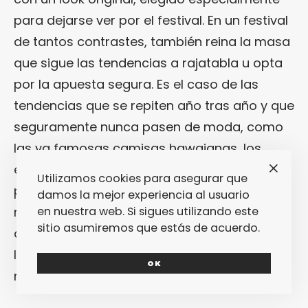
para dejarse ver por el festival. En un festival
de tantos contrastes, también reina la masa
que sigue las tendencias a rajatabla u opta
por la apuesta segura. Es el caso de las
tendencias que se repiten año tras año y que
seguramente nunca pasen de moda, como
las ya famosas camisas hawaianas, los
estampados vintage, los short
Levi’s
, el
Utilizamos cookies para asegurar que
porcentaje de dorados y plateados que se
damos la mejor experiencia al usuario
repite edición tras edición, las zapatillas
en nuestra web. Si sigues utilizando este
sitio asumiremos que estás de acuerdo.
deportivas de todos los modelos y colores,
las gorras para protegerse del sol y las
OK
riñoneras para guardar todo lo esencial.