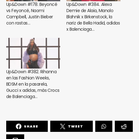
Up&Down #178. Beyoncé
Up&Down #384. Alexa
vs Feyoncé, Naomi
Demie de Alaïa, Manolo
Campbell, Justin Bieber
Blahnik x Birkenstock, la
con rastas…
nariz de Bella Hadid, adidas
x Balenciaga…
Up&Down #382. Rihanna
en las Fashion Weeks,
BDSM en la pasarela,
Gucci x adidas, más Crocs
de Balenciaga…
SHARE
TWEET