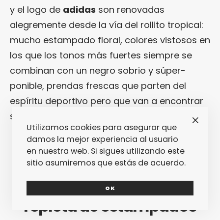
y el logo de
adidas
son renovadas
alegremente desde la vía del rollito tropical:
mucho estampado floral, colores vistosos en
los que los tonos más fuertes siempre se
combinan con un negro sobrio y súper-
ponible, prendas frescas que parten del
espíritu deportivo pero que van a encontrar
su hábitat natural en las calles.
Utilizamos cookies para asegurar que
damos la mejor experiencia al usuario
en nuestra web. Si sigues utilizando este
sitio asumiremos que estás de acuerdo.
Esta «Pink Beach» está
OK
repleta de estampados