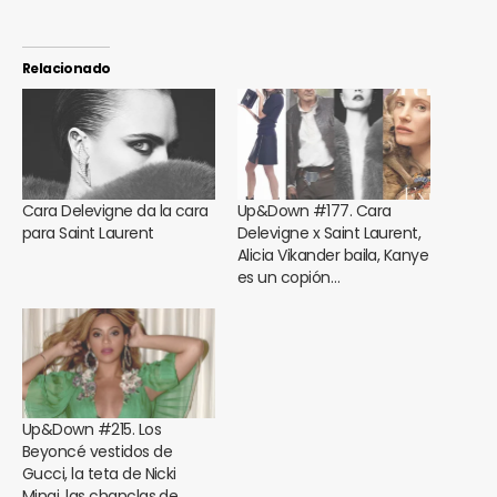
Relacionado
Cara Delevigne da la cara
Up&Down #177. Cara
para Saint Laurent
Delevigne x Saint Laurent,
Alicia Vikander baila, Kanye
es un copión…
Up&Down #215. Los
Beyoncé vestidos de
Gucci, la teta de Nicki
Minaj, las chanclas de