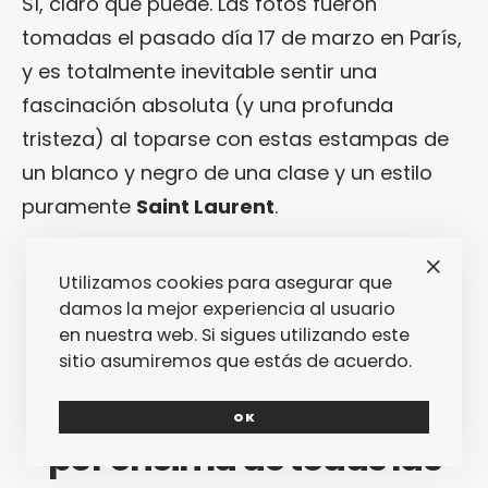
Sí, claro que puede. Las fotos fueron
tomadas el pasado día 17 de marzo en París,
y es totalmente inevitable sentir una
fascinación absoluta (y una profunda
tristeza) al toparse con estas estampas de
un blanco y negro de una clase y un estilo
puramente
Saint Laurent
.
Utilizamos cookies para asegurar que
damos la mejor experiencia al usuario
en nuestra web. Si sigues utilizando este
En estas fotos de «La
sitio asumiremos que estás de acuerdo.
Collection de Paris» brilla,
OK
por encima de todas las