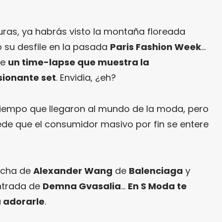
ras, ya habrás visto la montaña floreada
 su desfile en la pasada
Paris Fashion Week
…
de
un time-lapse que muestra la
sionante set
. Envidia, ¿eh?
tiempo que llegaron al mundo de la moda, pero
de que el consumidor masivo por fin se entere
archa de
Alexander Wang
de
Balenciaga
y
ntrada de
Demna Gvasalia
…
En S Moda te
 adorarle
.