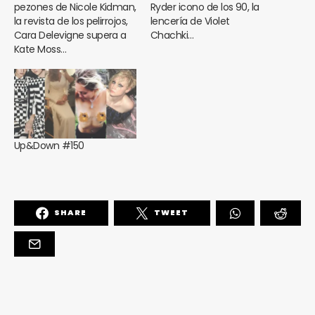
pezones de Nicole Kidman,
Ryder icono de los 90, la
la revista de los pelirrojos,
lencería de Violet
Cara Delevigne supera a
Chachki…
Kate Moss…
Up&Down #150
SHARE
TWEET