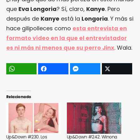
que
Eva Longoria
? Sí, claro,
Kanye
. Pero
después de
Kanye
está la
Longoria
. Y más si
hace gilipolleces como
esta entrevista en
formato vídeo en la que el entrevistador
es ni más ni menos que su perro Jinx
. Wala.
Relacionado
Up&Down #230. Los
Up&Down #242. Winona