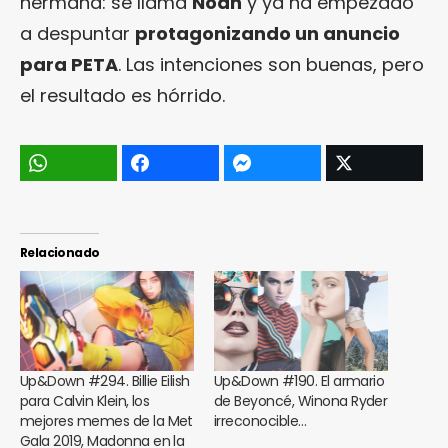
hermana: se llama
Noah
y ya ha empezado
a despuntar
protagonizando un anuncio
para PETA
. Las intenciones son buenas, pero
el resultado es hórrido.
Relacionado
Up&Down #294. Billie Eilish
Up&Down #190. El armario
para Calvin Klein, los
de Beyoncé, Winona Ryder
mejores memes de la Met
irreconocible…
Gala 2019, Madonna en la