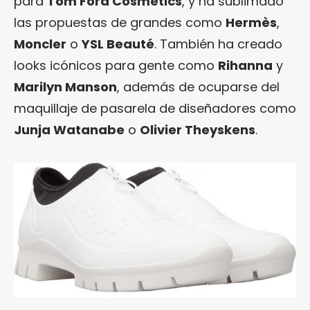
para
Tom Ford Cosmetics
, y ha sublimado
las propuestas de grandes como
Hermès
,
Moncler
o
YSL Beauté
. También ha creado
looks icónicos para gente como
Rihanna
y
Marilyn Manson
, además de ocuparse del
maquillaje de pasarela de diseñadores como
Junja Watanabe
o
Olivier Theyskens
.