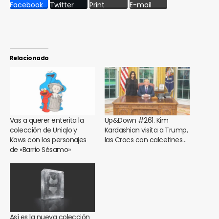
Facebook
Twitter
Print
E-mail
Relacionado
Vas a querer enterita la
Up&Down #261. Kim
colección de Uniqlo y
Kardashian visita a Trump,
Kaws con los personajes
las Crocs con calcetines…
de «Barrio Sésamo»
Así es la nueva colección