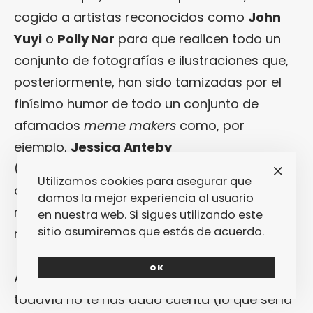
cogido a artistas reconocidos como
John
Yuyi
o
Polly Nor
para que realicen todo un
conjunto de fotografías e ilustraciones que,
posteriormente, han sido tamizadas por el
finísimo humor de todo un conjunto de
afamados
meme makers
como, por
ejemplo,
Jessica Anteby
(
@beigecardigan
). ¿O es que pensabas
Utilizamos cookies para asegurar que
que, a la hora de lanzarse a la era de los
damos la mejor experiencia al usuario
memes, desde
Gucci
no lo iban a hacer
en nuestra web. Si sigues utilizando este
sitio asumiremos que estás de acuerdo.
rodeados del mejor
dream team
?
OK
Además es que la ocasión lo merece… Por si
todavía no te has dado cuenta (lo que sería