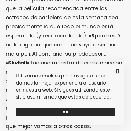
que la película recomendada entre los
estrenos de cartelera de esta semana sea
precisamente la que todo el mundo está
esperando (y recomendando): «
Spectre
«. Y
no lo digo porque crea que vaya a ser una
mala peli. Al contrario, su predecesora
«
Skyfall
» fue una muestra de cine de acción
musculado, solvente e incluso con un
Utilizamos cookies para asegurar que
subtexto bastante inquietante… Pero la
damos la mejor experiencia al usuario
cuestión es que, al fin y al cabo, el último
en nuestra web. Si sigues utilizando este
sitio asumiremos que estás de acuerdo.
James Bond
no necesita de la
recomendación de nadie, y menos mía, para
OK
petarlo este fin de semana en taquilla. Así
que mejor vamos a otras cosas.