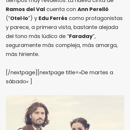
tiempos muy revueltos. La nueva cinta de
Ramos del Val
cuenta con
Ann Perelló
(“
Otel·lo
”) y
Edu Ferrés
como protagonistas
y parece, a primera vista, bastante alejada
del tono más lúdico de “
Faraday
”,
seguramente más compleja, más amarga,
más hiriente.
[/nextpage][nextpage title=»De martes a
sábado» ]