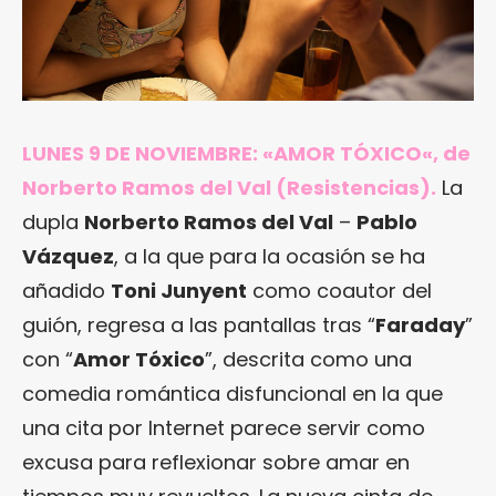
LUNES 9 DE NOVIEMBRE: «
AMOR TÓXICO
«, de
Norberto Ramos del Val (Resistencias).
La
dupla
Norberto Ramos del Val
–
Pablo
Vázquez
, a la que para la ocasión se ha
añadido
Toni Junyent
como coautor del
guión, regresa a las pantallas tras “
Faraday
”
con “
Amor Tóxico
”, descrita como una
comedia romántica disfuncional en la que
una cita por Internet parece servir como
excusa para reflexionar sobre amar en