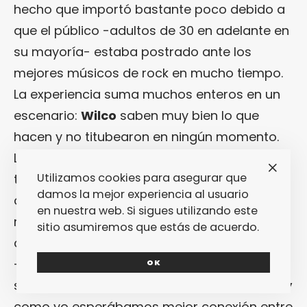
hecho que importó bastante poco debido a
que el público -adultos de 30 en adelante en
su mayoría- estaba postrado ante los
mejores músicos de rock en mucho tiempo.
La experiencia suma muchos enteros en un
escenario:
Wilco
saben muy bien lo que
hacen y no titubearon en ningún momento.
La banda norteamericana dio un repaso a
Utilizamos cookies para asegurar que
todos los discos que han editado en esta
damos la mejor experiencia al usuario
década, tuvieron ocasiones para lucirse en
en nuestra web. Si sigues utilizando este
riffs, especialmente el guitarrista
Nels Cline
,
sitio asumiremos que estás de acuerdo.
que brindó momentos de especial éxtasis
-«
Impossible Germany
» es bien recibida
OK
siempre-, si bien es cierto que tanto
Tweedy
como yo esperábamos mejor conexión entre