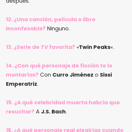
después.
12. ¿Una canción, película o libro
inconfesable?
Ninguno.
13. ¿Serie de TV favorita?
«
Twin Peaks
«.
14. ¿Con qué personaje de ficción te lo
montarías?
Con
Curro Jiménez
o
Sissi
Emperatriz
.
15. ¿A qué celebridad muerta habría que
resucitar?
A
J.S. Bach
.
16. ¿A qué personaje real elegirías cuando