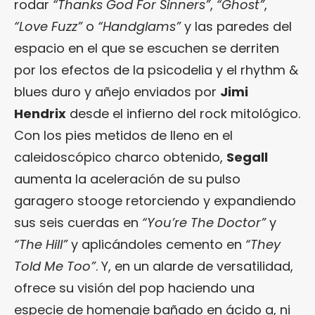
rodar
“Thanks God For Sinners”
,
“Ghost”
,
“Love Fuzz”
o
“Handglams”
y las paredes del
espacio en el que se escuchen se derriten
por los efectos de la psicodelia y el rhythm &
blues duro y añejo enviados por
Jimi
Hendrix
desde el infierno del rock mitológico.
Con los pies metidos de lleno en el
caleidoscópico charco obtenido,
Segall
aumenta la aceleración de su pulso
garagero stooge retorciendo y expandiendo
sus seis cuerdas en
“You’re The Doctor”
y
“The Hill”
y aplicándoles cemento en
“They
Told Me Too”
. Y, en un alarde de versatilidad,
ofrece su visión del pop haciendo una
especie de homenaje bañado en ácido a, ni