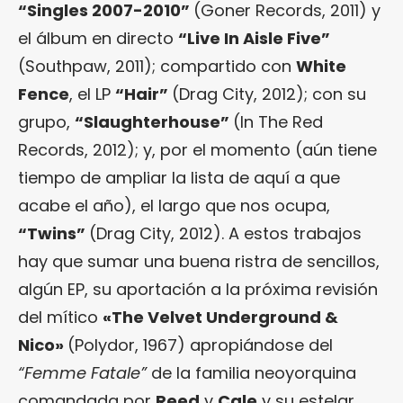
“
Singles 2007-2010
”
(Goner Records, 2011) y
el álbum en directo
“Live In Aisle Five”
(Southpaw, 2011); compartido con
White
Fence
, el LP
“Hair”
(Drag City, 2012); con su
grupo,
“
Slaughterhouse
”
(In The Red
Records, 2012); y, por el momento (aún tiene
tiempo de ampliar la lista de aquí a que
acabe el año), el largo que nos ocupa,
“Twins”
(Drag City, 2012). A estos trabajos
hay que sumar una buena ristra de sencillos,
algún EP, su aportación a la próxima revisión
del mítico
«
The Velvet Underground &
Nico
»
(Polydor, 1967) apropiándose del
“Femme Fatale”
de la familia neoyorquina
comandada por
Reed
y
Cale
y su estelar