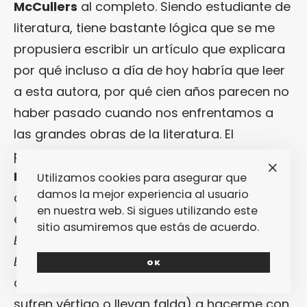
McCullers
al completo. Siendo estudiante de
literatura, tiene bastante lógica que se me
propusiera escribir un artículo que explicara
por qué incluso a día de hoy habría que leer
a esta autora, por qué cien años parecen no
haber pasado cuando nos enfrentamos a
las grandes obras de la literatura. El
problema es que yo no he leído a
Carson
McCullers
. Pensaba hacerlo antes de
Utilizamos cookies para asegurar que
damos la mejor experiencia al usuario
atacar estas líneas pero, mientras subía las
en nuestra web. Si sigues utilizando este
escaleras hacia el quinto piso de la
sitio asumiremos que estás de acuerdo.
Biblioteca de Letras
de la
Universidad de
Barcelona
(sí, ese cuyo suelo se compone
OK
de una mera rejilla poco apta para quienes
sufren vértigo o llevan falda) a hacerme con